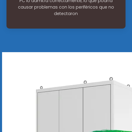
PC lo admitía correctamente, lo que podría
causar problemas con los periféricos que no
detectaron