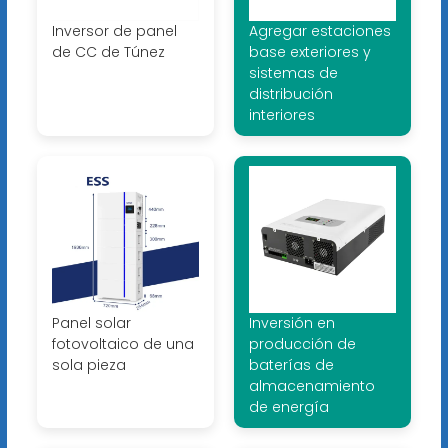
Inversor de panel
Agregar estaciones
de CC de Túnez
base exteriores y
sistemas de
distribución
interiores
Panel solar
Inversión en
fotovoltaico de una
producción de
sola pieza
baterías de
almacenamiento
de energía