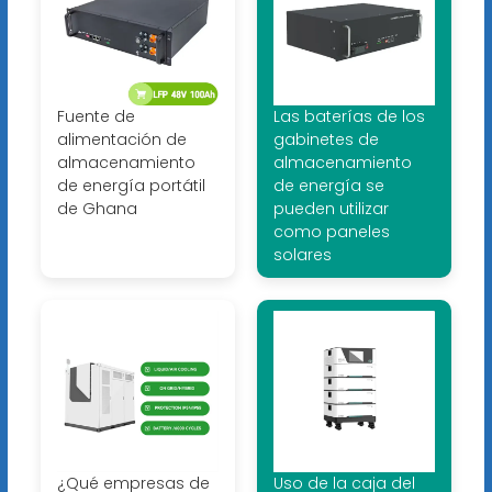
Fuente de
Las baterías de los
alimentación de
gabinetes de
almacenamiento
almacenamiento
de energía portátil
de energía se
de Ghana
pueden utilizar
como paneles
solares
¿Qué empresas de
Uso de la caja del