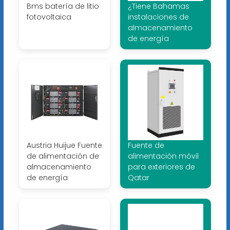
Bms batería de litio
¿Tiene Bahamas
fotovoltaica
instalaciones de
almacenamiento
de energía
Austria Huijue Fuente
Fuente de
de alimentación de
alimentación móvil
almacenamiento
para exteriores de
de energía
Qatar