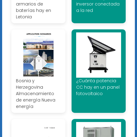
armarios de
inversor conectada
baterías hay en
a la red
Letonia
Bosnia y
¿Cuánta potencia
Herzegovina
CC hay en un panel
Almacenamiento
fotovoltaico
de energía Nueva
energía