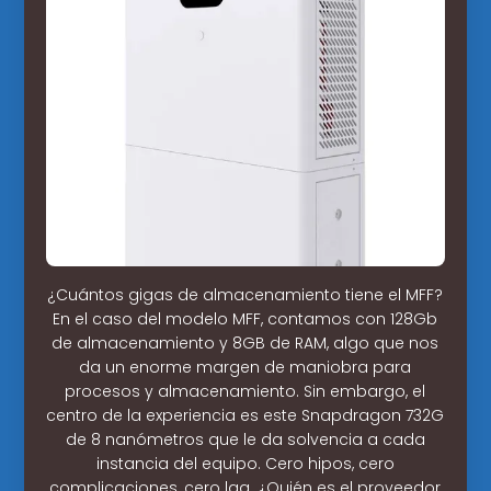
¿Cuántos gigas de almacenamiento tiene el MFF?
En el caso del modelo MFF, contamos con 128Gb
de almacenamiento y 8GB de RAM, algo que nos
da un enorme margen de maniobra para
procesos y almacenamiento. Sin embargo, el
centro de la experiencia es este Snapdragon 732G
de 8 nanómetros que le da solvencia a cada
instancia del equipo. Cero hipos, cero
complicaciones, cero lag. ¿Quién es el proveedor