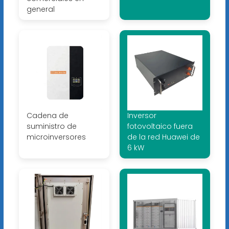
general
Cadena de
Inversor
suministro de
fotovoltaico fuera
microinversores
de la red Huawei de
6 kW