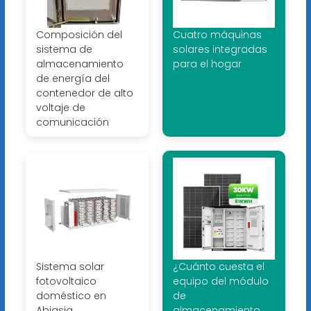
Composición del
Cuatro máquinas
sistema de
solares integradas
almacenamiento
para el hogar
de energía del
contenedor de alto
voltaje de
comunicación
Sistema solar
¿Cuánto cuesta el
fotovoltaico
equipo del módulo
doméstico en
de
Abjasia
almacenamiento