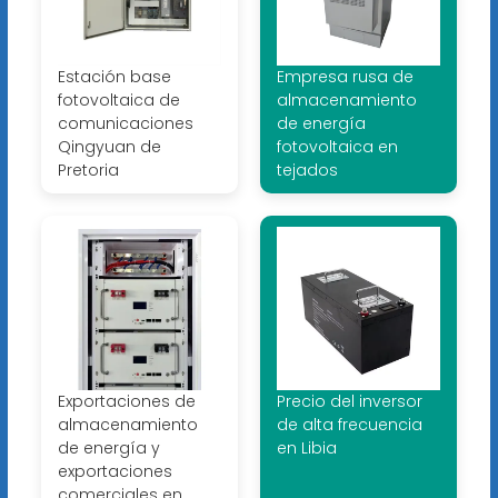
Estación base
Empresa rusa de
fotovoltaica de
almacenamiento
comunicaciones
de energía
Qingyuan de
fotovoltaica en
Pretoria
tejados
Exportaciones de
Precio del inversor
almacenamiento
de alta frecuencia
de energía y
en Libia
exportaciones
comerciales en