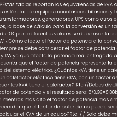
?Estas tablas reportan las equivalencias de kVA 
 estándar de equipos monofásicos, bifásicos y tri
transformadores, generadores, UPS como otros 
cos, la base de cálculo para la conversión es un f
de 0.8, para diferentes valores se debe usar la c
W. ¿Cómo afecta el factor de potencia a la conve
iempre se debe considerar el factor de potencia a
 y kW ya que afecta la potencia real entregada a
cuenta que el factor de potencia representa la ef
d del sistema eléctrico. ¿Cuántos kVA tiene un cal
Un calefactor eléctrico tiene 8kW, con un factor 
 cuantos kVA tiene el calefactor? Rta://Debes dividi
factor de potencia y el resultado sera: 8/0,99=8,0
 mientras mas alto el factor de potencia mas simi
 recordar que el factor de potencia no puede ser 
alcular el KVA de un equipo?Rta: / / Solo debe mul