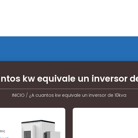
ntos kw equivale un inversor d
INICIO
/
¿A cuantos kw equivale un inversor de 10kva