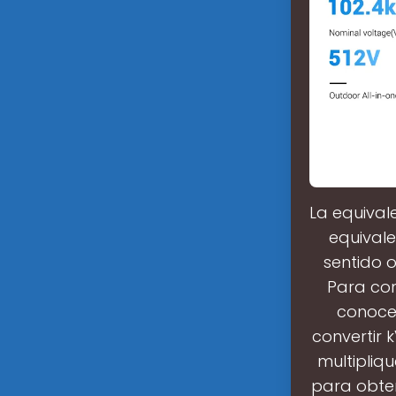
La equivale
equivale
sentido o
Para con
conocer
convertir 
multipliq
para obten