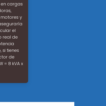
r en cargas
oras,
 motores y
 aseguraría
ular el
 real de
otencia
 si tienes
ctor de
W = 8 kVA x