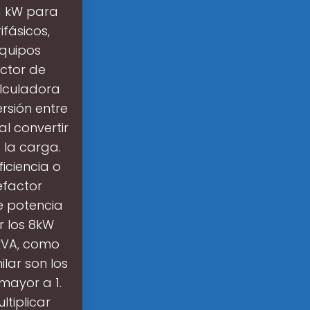
a kW para
fásicos,
equipos
actor de
alculadora
rsión entre
l convertir
 la carga.
iciencia o
efactor
de potencia
r los 8kW
8kVA, como
lar son los
mayor a 1.
tiplicar