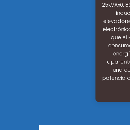
25kVAx0. 8
indu
elevadore
electrónic
que el
consumo
energí
aparente 
una ca
potencia d