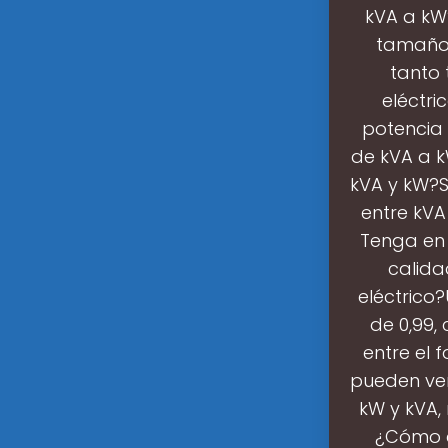
kVA a kW
tamaños
tanto 
eléctri
potencia 
de kVA a k
kVA y kW?S
entre kVA
Tenga en 
calida
eléctrico?
de 0,99,
entre el 
pueden ver
kW y kVA,
¿Cómo c