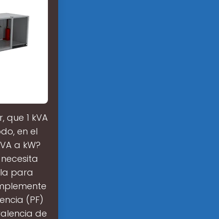
r, que 1 kVA
do, en el
 kVA a kW?
 necesita
ula para
Simplemente
encia (PF)
valencia de