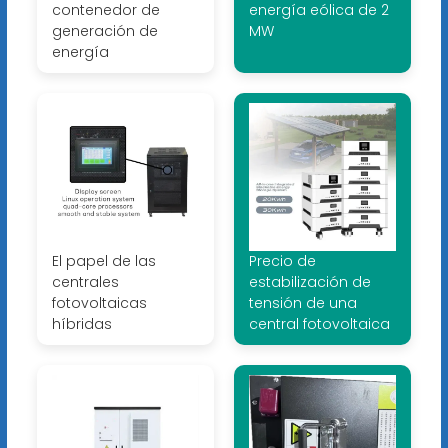
contenedor de
energía eólica de 2
generación de
MW
energía
El papel de las
Precio de
centrales
estabilización de
fotovoltaicas
tensión de una
híbridas
central fotovoltaica