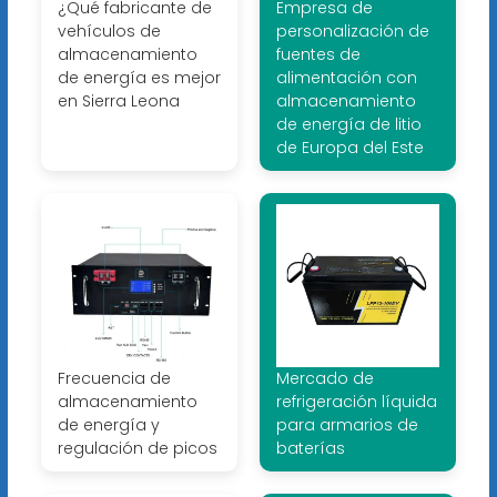
¿Qué fabricante de
Empresa de
vehículos de
personalización de
almacenamiento
fuentes de
de energía es mejor
alimentación con
en Sierra Leona
almacenamiento
de energía de litio
de Europa del Este
Frecuencia de
Mercado de
almacenamiento
refrigeración líquida
de energía y
para armarios de
regulación de picos
baterías