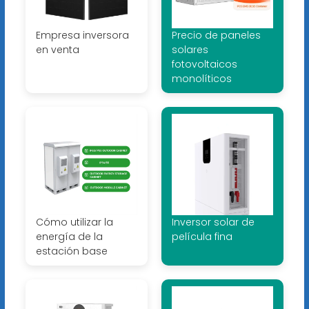
Empresa inversora
Precio de paneles
en venta
solares
fotovoltaicos
monolíticos
Cómo utilizar la
Inversor solar de
energía de la
película fina
estación base