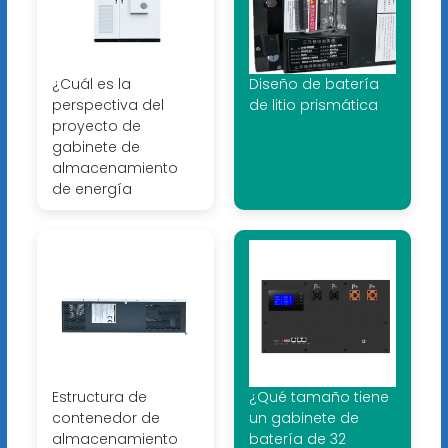
¿Cuál es la
Diseño de batería
perspectiva del
de litio prismática
proyecto de
gabinete de
almacenamiento
de energía
Estructura de
¿Qué tamaño tiene
contenedor de
un gabinete de
almacenamiento
batería de 32