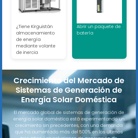
¿Tiene Kirguistán
Abrir un paquete de
almacenamiento
batería
de energía
mediante volante
de inercia
Crecimiento del Mercado de
Sistemas de Generación de
Energía Solar Doméstica
El mercado global de sistemas de generación de
energía solar doméstica está experimentando un
crecimiento sin precedentes, con una demanda
que ha aumentado más del 500% en los últimos