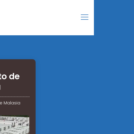
to de
a
e Malasia