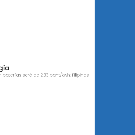
gía
 baterías será de 2,83 baht/kwh; Filipinas