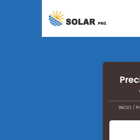
Prec
INICIO
/
P