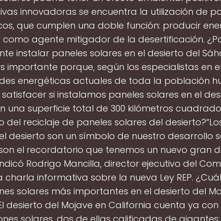
ativas innovadoras se encuentra la utilización de p
cos, que cumplen una doble función: producir ene
 como agente mitigador de la desertificación. ¿P
te instalar paneles solares en el desierto del Sá
 importante porque, según los especialistas en en
des energéticas actuales de toda la población 
satisfacer si instalamos paneles solares en el desi
 una superficie total de 300 kilómetros cuadrado
o del reciclaje de paneles solares del desierto?“L
el desierto son un símbolo de nuestro desarrollo s
son el recordatorio que tenemos un nuevo gran de
 indicó Rodrigo Mancilla, director ejecutivo del Com
la charla informativa sobre la nueva Ley REP. ¿Cuá
ones solares más importantes en el desierto del M
l desierto del Mojave en California cuenta ya con
ones solares, dos de ellas calificadas de gigantes