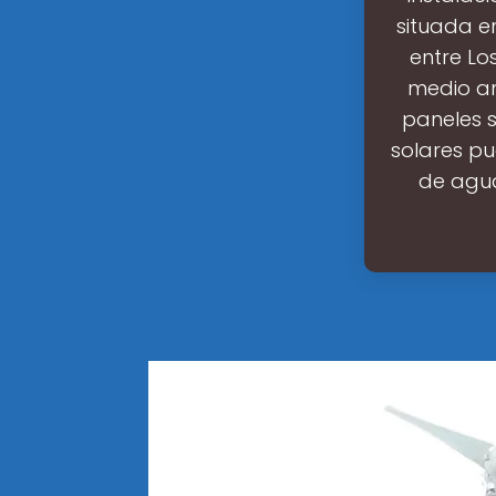
situada en
entre Los
medio am
paneles 
solares pu
de agua