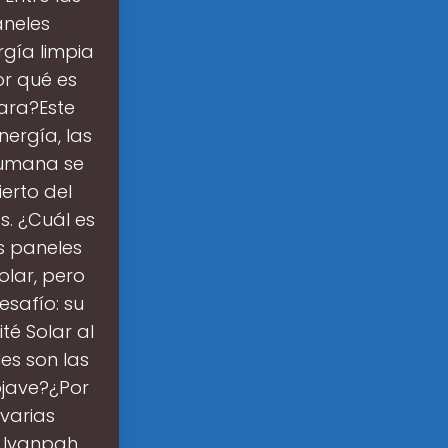
aneles
rgía limpia
or qué es
hara?Este
ergía, las
humana se
erto del
s. ¿Cuál es
os paneles
olar, pero
safío: su
ité Solar al
les son las
ojave?¿Por
 varias
: Ivanpah,