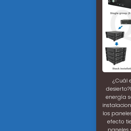
¿Cuál e
desierto?
energía s
instalacion
los paneles
efecto ti
paneles 