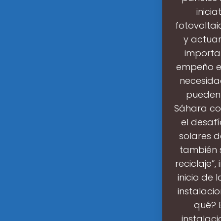
inici
fotovoltai
y actuar
importan
empeño es
necesida
pueden 
Sáhara con
el desafí
solares d
también 
reciclaje”,
inicio de 
instalaci
qué? E
instalaci