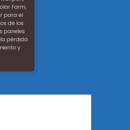
Solar Farm,
or para el
os de los
s paneles
 la pérdida
miento y