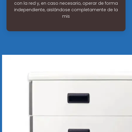
con la red y, en caso necesario, operar de forma
independiente, aislándose completamente de la
mis