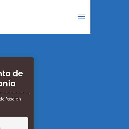
nto de
ania
de fase en