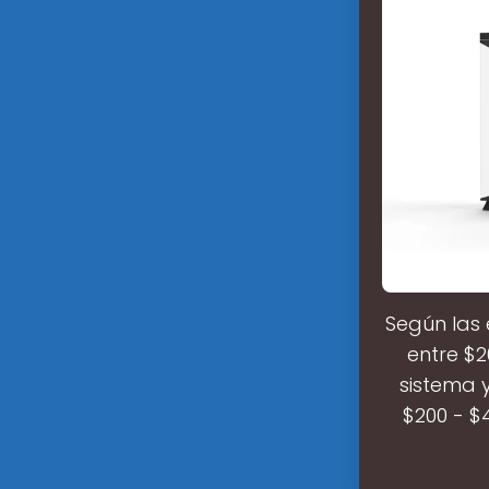
Según las 
entre $2
sistema 
$200 - $