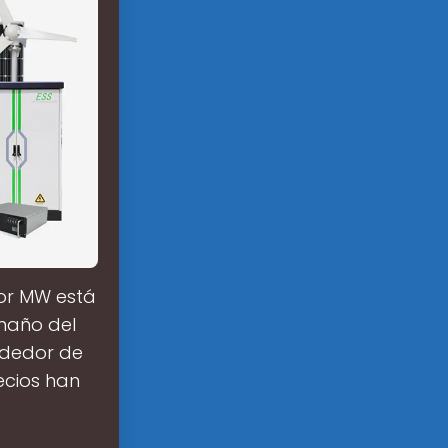
por MW está
amaño del
ededor de
ecios han