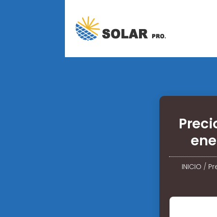
Preci
ene
INICIO
/
Pr