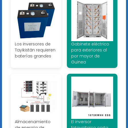
Los inversores de
Gabinete eléctrico
Tayikistán requieren
para exteriores al
baterías grandes
por mayor de
Guinea
Almacenamiento
El inversor
de energía de
fotovoltaico corta