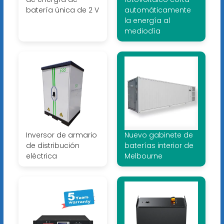
batería única de 2 V
automáticamente
la energía al
mediodía
Inversor de armario
Nuevo gabinete de
de distribución
baterías interior de
eléctrica
Melbourne