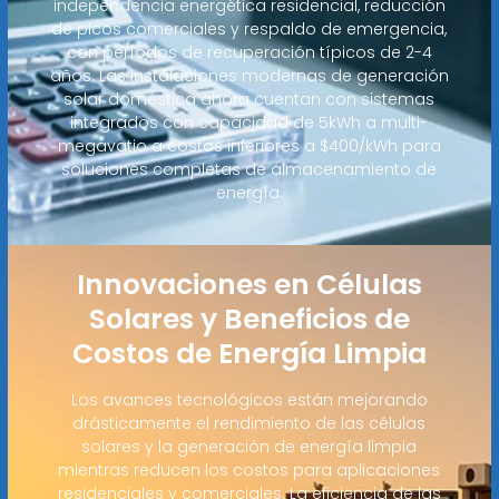
independencia energética residencial, reducción
de picos comerciales y respaldo de emergencia,
con períodos de recuperación típicos de 2-4
años. Las instalaciones modernas de generación
solar doméstica ahora cuentan con sistemas
integrados con capacidad de 5kWh a multi-
megavatio a costos inferiores a $400/kWh para
soluciones completas de almacenamiento de
energía.
Innovaciones en Células
Solares y Beneficios de
Costos de Energía Limpia
Los avances tecnológicos están mejorando
drásticamente el rendimiento de las células
solares y la generación de energía limpia
mientras reducen los costos para aplicaciones
residenciales y comerciales. La eficiencia de las