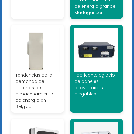
almacenamiento
de energía grande
Madagascar
Tendencias de la
Fabricante egipcio
demanda de
de paneles
baterías de
fotovoltaicos
almacenamiento
plegables
de energía en
Bélgica