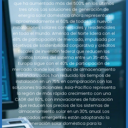
que ha aumentado más del 500% en los últimos
tres años. Las soluciones de generación de
energía solar doméstica ahora representan
aproximadamente el 60% de todas las nuevas
instalaciones solares comerciales y residenciales
en todo el mundo. América del Norte lidera con el
48% de participación de mercado, impulsada por
objetivos de sostenibilidad corporativa y créditos
fiscales de inversión federal que reducen los
costos totales del sistema entre un 35-45%.
Europa sigue con el 40% de participación de
mercado, donde los diseños de almacenamiento
estandarizados han reducido los tiempos de
instalación en un 75% en comparación con las
soluciones tradicionales. Asia-Pacífico representa
la región de más rápido crecimiento con una
CAGR del 60%, con innovaciones de fabricación
que reducen los precios de los sistemas de
almacenamiento solar en un 30% anual. Los
mercados emergentes están adoptando la
generación solar doméstica para la