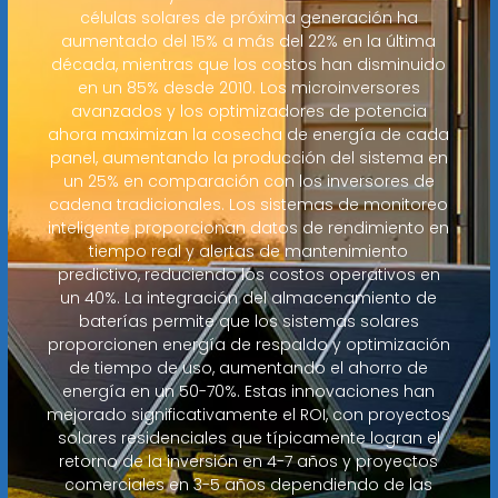
células solares de próxima generación ha
aumentado del 15% a más del 22% en la última
década, mientras que los costos han disminuido
en un 85% desde 2010. Los microinversores
avanzados y los optimizadores de potencia
ahora maximizan la cosecha de energía de cada
panel, aumentando la producción del sistema en
un 25% en comparación con los inversores de
cadena tradicionales. Los sistemas de monitoreo
inteligente proporcionan datos de rendimiento en
tiempo real y alertas de mantenimiento
predictivo, reduciendo los costos operativos en
un 40%. La integración del almacenamiento de
baterías permite que los sistemas solares
proporcionen energía de respaldo y optimización
de tiempo de uso, aumentando el ahorro de
energía en un 50-70%. Estas innovaciones han
mejorado significativamente el ROI, con proyectos
solares residenciales que típicamente logran el
retorno de la inversión en 4-7 años y proyectos
comerciales en 3-5 años dependiendo de las