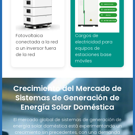
Fotovoltaica
Cargos de
conectada a la red
electricidad para
a un inversor fuera
equipos de
de la red
estaciones base
móviles
Crecimiento del Mercado de
Sistemas de Generación de
Energía Solar Doméstica
El mercado global de sistemas de generación de
energía solar doméstica está experimentando un
crecimiento sin precedentes, con una demanda