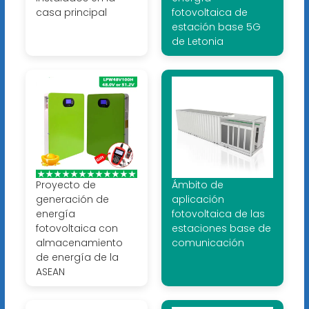
casa principal
fotovoltaica de
estación base 5G
de Letonia
Proyecto de
Ámbito de
generación de
aplicación
energía
fotovoltaica de las
fotovoltaica con
estaciones base de
almacenamiento
comunicación
de energía de la
ASEAN