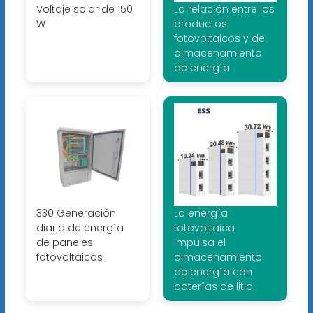
Voltaje solar de 150
La relación entre los
W
productos
fotovoltaicos y de
almacenamiento
de energía
330 Generación
La energía
diaria de energía
fotovoltaica
de paneles
impulsa el
fotovoltaicos
almacenamiento
de energía con
baterías de litio