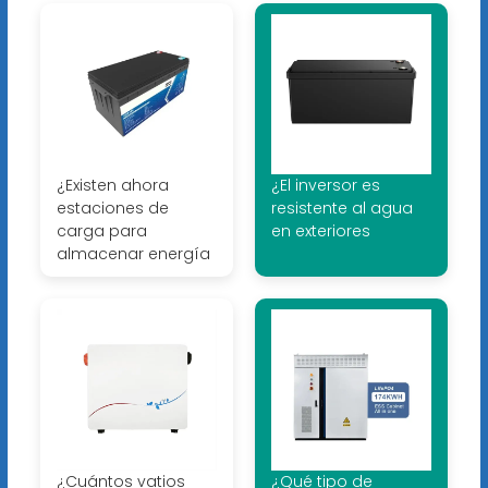
¿Existen ahora
¿El inversor es
estaciones de
resistente al agua
carga para
en exteriores
almacenar energía
¿Cuántos vatios
¿Qué tipo de