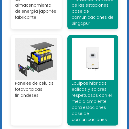
almacenamiento
de las estaciones
de energía japonés
base de
fabricante
comunicaciones de
Singapur
Paneles de células
Equipos híbridos
fotovoltaicas
eólicos y solares
finlandeses
respetuosos con el
medio ambiente
para estaciones
base de
comunicaciones