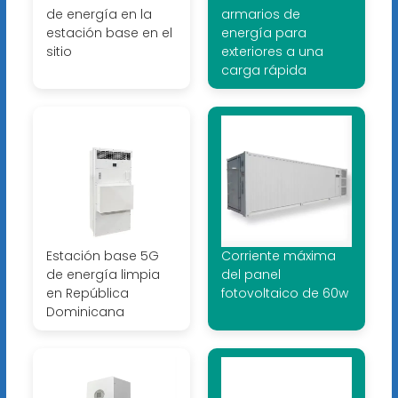
de energía en la
armarios de
estación base en el
energía para
sitio
exteriores a una
carga rápida
Estación base 5G
Corriente máxima
de energía limpia
del panel
en República
fotovoltaico de 60w
Dominicana