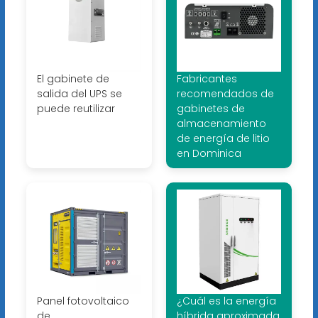
El gabinete de
Fabricantes
salida del UPS se
recomendados de
puede reutilizar
gabinetes de
almacenamiento
de energía de litio
en Dominica
Panel fotovoltaico
¿Cuál es la energía
de
híbrida aproximada