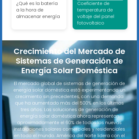
¿Qué es la batería
Coeficiente de
a la hora de
temperatura de
almacenar energía
voltaje del panel
fotovoltaico
Crecimiento del Mercado de
Sistemas de Generación de
Energía Solar Doméstica
El mercado global de sistemas de generación de
energía solar doméstica está experimentando un
crecimiento sin precedentes, con una demanda
que ha aumentado más del 500% en los últimos
tres años. Las soluciones de generación de
energía solar doméstica ahora representan
aproximadamente el 60% de todas las nuevas
instalaciones solares comerciales y residenciales
en todo el mundo. América del Norte lidera con el