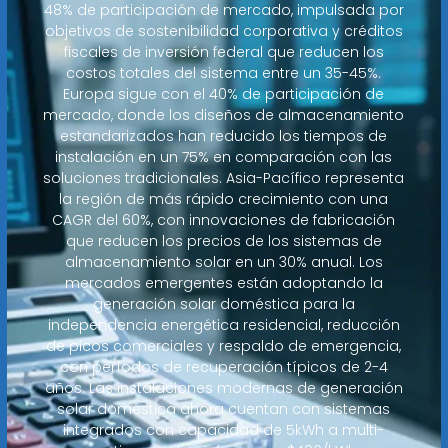
48% de participación de mercado, impulsada por
objetivos de sostenibilidad corporativa y créditos
fiscales de inversión federal que reducen los
costos totales del sistema entre un 35-45%.
Europa sigue con el 40% de participación de
mercado, donde los diseños de almacenamiento
estandarizados han reducido los tiempos de
instalación en un 75% en comparación con las
soluciones tradicionales. Asia-Pacífico representa
la región de más rápido crecimiento con una
CAGR del 60%, con innovaciones de fabricación
que reducen los precios de los sistemas de
almacenamiento solar en un 30% anual. Los
mercados emergentes están adoptando la
generación solar doméstica para la
independencia energética residencial, reducción
de picos comerciales y respaldo de emergencia,
con períodos de recuperación típicos de 2-4
años. Las instalaciones modernas de generación
solar doméstica ahora cuentan con sistemas
integrados con capacidad de 5kWh a multi-