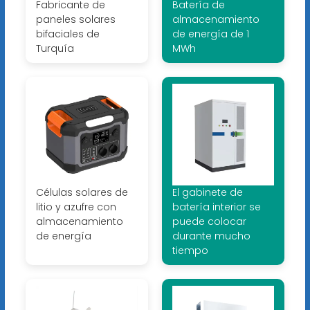
Fabricante de
Batería de
paneles solares
almacenamiento
bifaciales de
de energía de 1
Turquía
MWh
Células solares de
El gabinete de
litio y azufre con
batería interior se
almacenamiento
puede colocar
de energía
durante mucho
tiempo