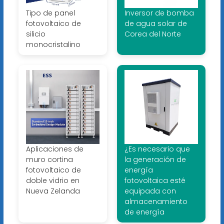
Tipo de panel
Inversor de bomba
fotovoltaico de
de agua solar de
silicio
Corea del Norte
monocristalino
Aplicaciones de
¿Es necesario que
muro cortina
la generación de
fotovoltaico de
energía
doble vidrio en
fotovoltaica esté
Nueva Zelanda
equipada con
almacenamiento
de energía