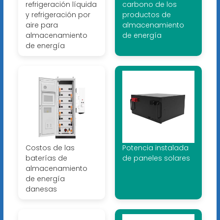
refrigeración líquida
carbono de los
y refrigeración por
productos de
aire para
almacenamiento
almacenamiento
de energía
de energía
Costos de las
Potencia instalada
baterías de
de paneles solares
almacenamiento
de energía
danesas