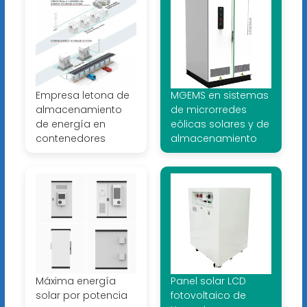
Empresa letona de
MGEMS en sistemas
almacenamiento
de microrredes
de energía en
eólicas solares y de
contenedores
almacenamiento
Máxima energía
Panel solar LCD
solar por potencia
fotovoltaico de