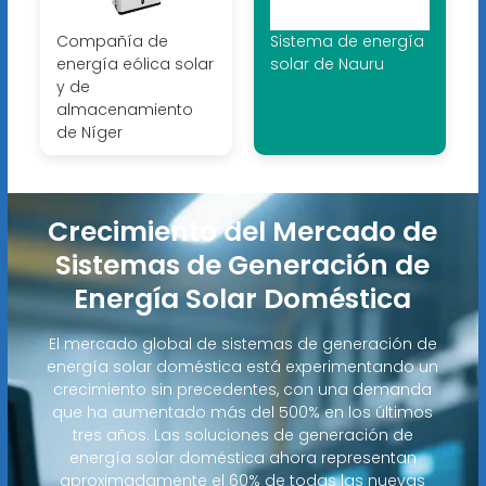
Compañía de
Sistema de energía
energía eólica solar
solar de Nauru
y de
almacenamiento
de Níger
Crecimiento del Mercado de
Sistemas de Generación de
Energía Solar Doméstica
El mercado global de sistemas de generación de
energía solar doméstica está experimentando un
crecimiento sin precedentes, con una demanda
que ha aumentado más del 500% en los últimos
tres años. Las soluciones de generación de
energía solar doméstica ahora representan
aproximadamente el 60% de todas las nuevas