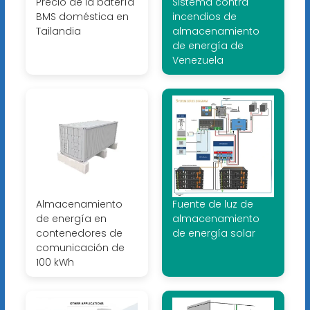
Precio de la batería
Sistema contra
BMS doméstica en
incendios de
Tailandia
almacenamiento
de energía de
Venezuela
Almacenamiento
Fuente de luz de
de energía en
almacenamiento
contenedores de
de energía solar
comunicación de
100 kWh