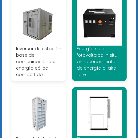
Inversor de estación
Energía solar
base de
fotovoltaica in situ
comunicación de
almacenamiento
energía eólica
de energía al aire
compartido
libre