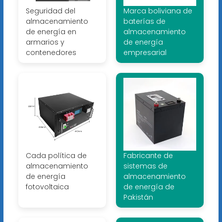
Seguridad del
Marca boliviana de
almacenamiento
baterías de
de energía en
almacenamiento
armarios y
de energía
contenedores
empresarial
Cada política de
Fabricante de
almacenamiento
sistemas de
de energía
almacenamiento
fotovoltaica
de energía de
Pakistán