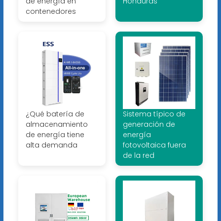
de energía en
Honduras
contenedores
¿Qué batería de
Sistema típico de
almacenamiento
generación de
de energía tiene
energía
alta demanda
fotovoltaica fuera
de la red