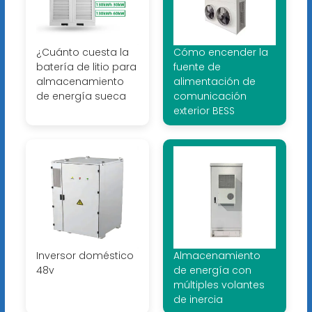
¿Cuánto cuesta la
Cómo encender la
batería de litio para
fuente de
almacenamiento
alimentación de
de energía sueca
comunicación
exterior BESS
Inversor doméstico
Almacenamiento
48v
de energía con
múltiples volantes
de inercia