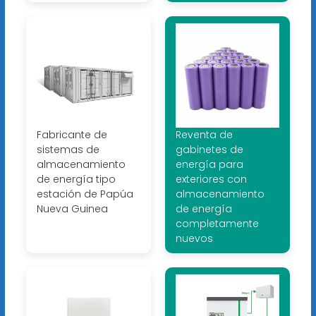
Fabricante de
Reventa de
sistemas de
gabinetes de
almacenamiento
energía para
de energía tipo
exteriores con
estación de Papúa
almacenamiento
Nueva Guinea
de energía
completamente
nuevos