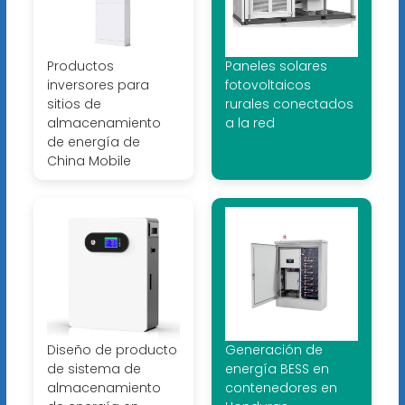
Productos
Paneles solares
inversores para
fotovoltaicos
sitios de
rurales conectados
almacenamiento
a la red
de energía de
China Mobile
Diseño de producto
Generación de
de sistema de
energía BESS en
almacenamiento
contenedores en