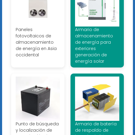
Paneles
Armario de
fotovoltaicos de
almacenamiento
almacenamiento
de energía para
de energía en Asia
exteriores
occidental
generación de
energía solar
Punto de búsqueda
Armario de batería
y localización de
de respaldo de