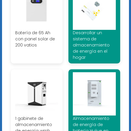
Batería de 65 Ah
Desarrollar un
con panel solar de
sistema de
200 vatios
almacenamiento
de energía en el
hogar
1 gabinete de
Almacenamiento
almacenamiento
de energía de
de energía wmh
batería Huijue en