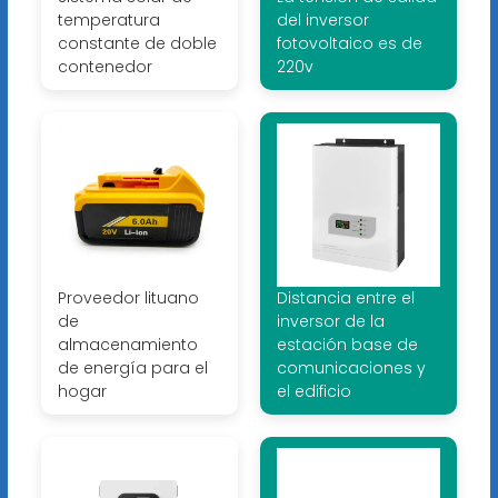
temperatura
del inversor
constante de doble
fotovoltaico es de
contenedor
220v
Proveedor lituano
Distancia entre el
de
inversor de la
almacenamiento
estación base de
de energía para el
comunicaciones y
hogar
el edificio