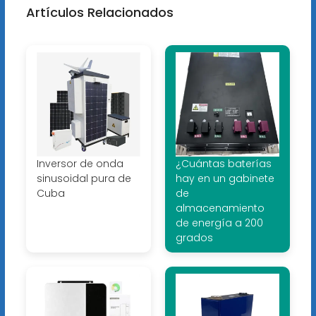
Artículos Relacionados
Inversor de onda
¿Cuántas baterías
sinusoidal pura de
hay en un gabinete
Cuba
de
almacenamiento
de energía a 200
grados