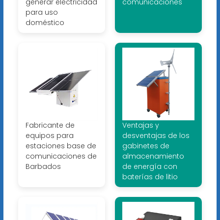
generar electricidad
comunicaciones
para uso
doméstico
Fabricante de
Ventajas y
equipos para
desventajas de los
estaciones base de
gabinetes de
comunicaciones de
almacenamiento
Barbados
de energía con
baterías de litio