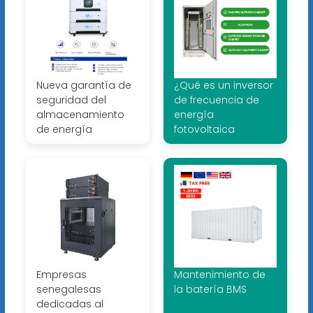
Nueva garantía de
¿Qué es un inversor
seguridad del
de frecuencia de
almacenamiento
energía
de energía
fotovoltaica
Empresas
Mantenimiento de
senegalesas
la batería BMS
dedicadas al