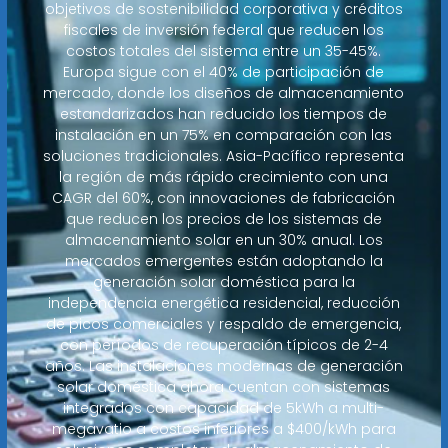
objetivos de sostenibilidad corporativa y créditos
fiscales de inversión federal que reducen los
costos totales del sistema entre un 35-45%.
Europa sigue con el 40% de participación de
mercado, donde los diseños de almacenamiento
estandarizados han reducido los tiempos de
instalación en un 75% en comparación con las
soluciones tradicionales. Asia-Pacífico representa
la región de más rápido crecimiento con una
CAGR del 60%, con innovaciones de fabricación
que reducen los precios de los sistemas de
almacenamiento solar en un 30% anual. Los
mercados emergentes están adoptando la
generación solar doméstica para la
independencia energética residencial, reducción
de picos comerciales y respaldo de emergencia,
con períodos de recuperación típicos de 2-4
años. Las instalaciones modernas de generación
solar doméstica ahora cuentan con sistemas
integrados con capacidad de 5kWh a multi-
megavatio a costos inferiores a $400/kWh para