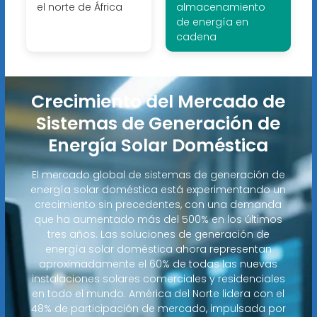
el norte de África
almacenamiento
de energía en
cadena
Crecimiento del Mercado de
Sistemas de Generación de
Energía Solar Doméstica
El mercado global de sistemas de generación de
energía solar doméstica está experimentando un
crecimiento sin precedentes, con una demanda
que ha aumentado más del 500% en los últimos
tres años. Las soluciones de generación de
energía solar doméstica ahora representan
aproximadamente el 60% de todas las nuevas
instalaciones solares comerciales y residenciales
en todo el mundo. América del Norte lidera con el
48% de participación de mercado, impulsada por