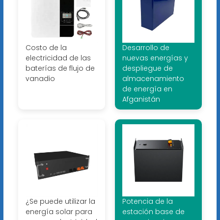
Costo de la
Desarrollo de
electricidad de las
nuevas energías y
baterías de flujo de
despliegue de
vanadio
almacenamiento
de energía en
Afganistán
¿Se puede utilizar la
Potencia de la
energía solar para
estación base de