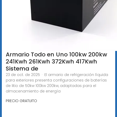
Armario Todo en Uno 100kw 200kw
241Kwh 261Kwh 372Kwh 417Kwh
Sistema de
23 de oct. de 2025 · El armario de refrigeración líquida
para exteriores presenta configuraciones de baterías
de litio de 50kw 100kw 200kw, adaptadas para el
almacenamiento de energía
PRECIO GRATUITO