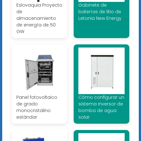
Eslovaquia Proyecto
Gabinete de
de
baterías de litio de
almacenamiento
Letonia New Energy
de energía de 50
GW
Panel fotovoltaico
Cómo configurar un
de grado
sistema inversor de
monocristalino
bomba de agua
estándar
solar