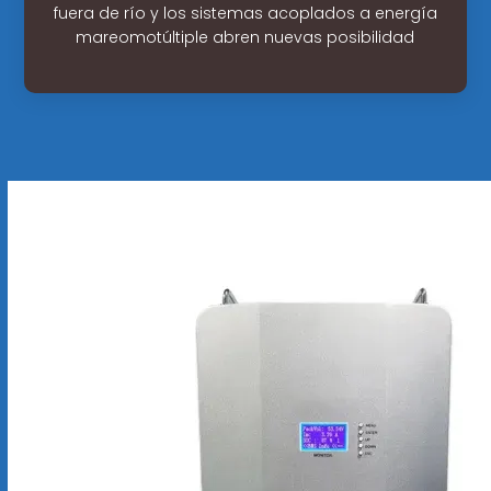
fuera de río y los sistemas acoplados a energía
mareomotúltiple abren nuevas posibilidad