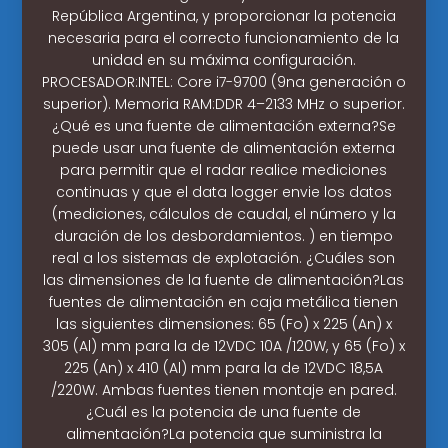
República Argentina, y proporcionar la potencia
necesaria para el correcto funcionamiento de la
unidad en su máxima configuración.
PROCESADOR:INTEL: Core i7-9700 (9na generación o
superior). Memoria RAM:DDR 4–2133 MHz o superior.
¿Qué es una fuente de alimentación externa?Se
puede usar una fuente de alimentación externa
para permitir que el radar realice mediciones
continuas y que el data logger envie los datos
(mediciones, cálculos de caudal, el número y la
duración de los desbordamientos. ) en tiempo
real a los sistemas de explotación. ¿Cuáles son
las dimensiones de la fuente de alimentación?Las
fuentes de alimentación en caja metálica tienen
las siguientes dimensiones: 65 (Fo) x 225 (An) x
305 (Al) mm para la de 12VDC 10A /120W, y 65 (Fo) x
225 (An) x 410 (Al) mm para la de 12VDC 18,5A
/220W. Ambas fuentes tienen montaje en pared.
¿Cuál es la potencia de una fuente de
alimentación?La potencia que suministra la