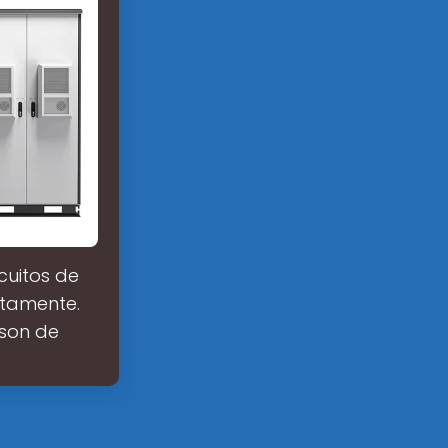
cuitos de
ctamente.
 son de