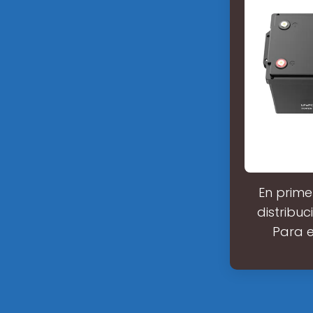
En prime
distribu
Para e