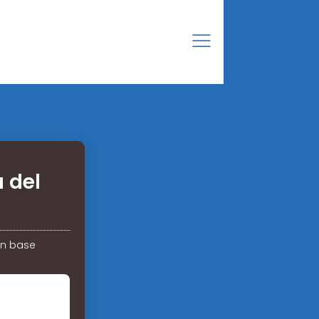
 del
ón base