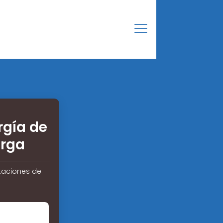
gía de
arga
taciones de