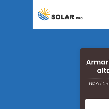
Armar
alt
INICIO
/
Arm