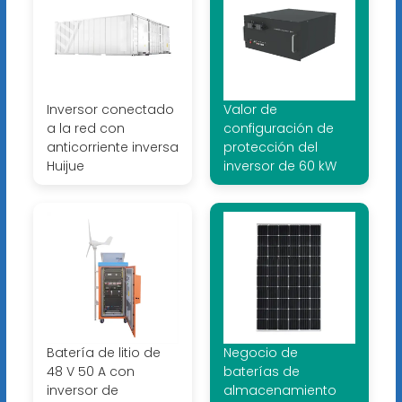
Inversor conectado
Valor de
a la red con
configuración de
anticorriente inversa
protección del
Huijue
inversor de 60 kW
Batería de litio de
Negocio de
48 V 50 A con
baterías de
inversor de
almacenamiento