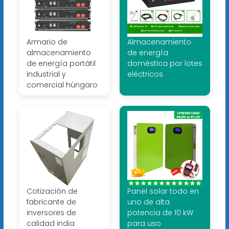
Armario de
Almacenamiento
almacenamiento
de energía
de energía portátil
doméstica por lotes
industrial y
eléctricos
comercial húngaro
Cotización de
Panel solar todo en
fabricante de
uno de alta
inversores de
potencia de 10 kW
calidad india
para uso