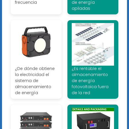
frecuencia
de energía
apiladas
¿De dónde obtiene
¿Es rentable el
la electricidad el
almacenamiento
sistema de
de energía
almacenamiento
fotovoltaica fuera
de energía
de la red