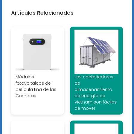
Artículos Relacionados
Módulos
Los contenedores
fotovoltaicos de
de
película fina de las
almacenamiento
Comoras
de energía de
Vietnam son fáciles
de mover