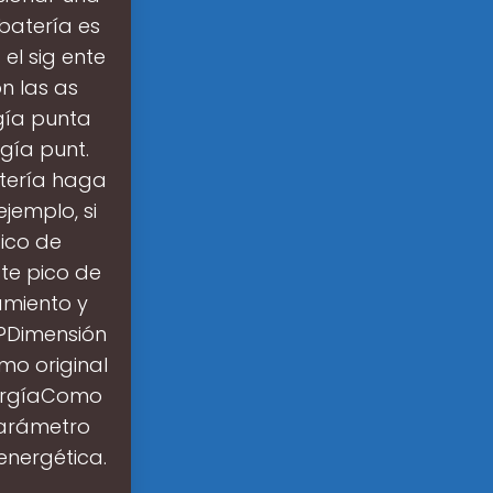
batería es
el sig ente
on las as
rgía punta
gía punt.
tería haga
jemplo, si
ico de
te pico de
amiento y
a?Dimensión
mo original
nergíaComo
 parámetro
energética.