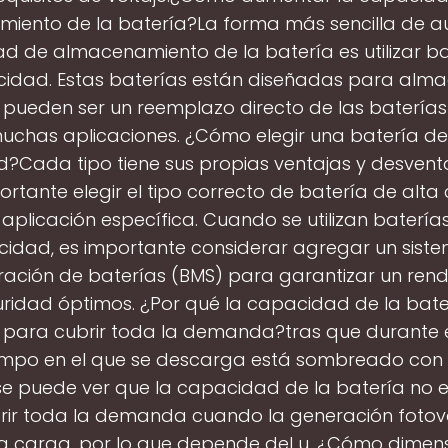
iento de la batería?La forma más sencilla de a
d de almacenamiento de la batería es utilizar ba
cidad. Estas baterías están diseñadas para alm
 pueden ser un reemplazo directo de las batería
uchas aplicaciones. ¿Cómo elegir una batería de
Cada tipo tiene sus propias ventajas y desventa
ortante elegir el tipo correcto de batería de alt
aplicación específica. Cuando se utilizan batería
idad, es importante considerar agregar un sist
ración de baterías (BMS) para garantizar un rend
ridad óptimos. ¿Por qué la capacidad de la bate
e para cubrir toda la demanda?tras que durante 
empo en el que se descarga está sombreado con 
se puede ver que la capacidad de la batería no es
rir toda la demanda cuando la generación fotovo
a carga, por lo que depende del u. ¿Cómo dimen