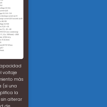
 capacidad
 voltaje
amiento más
 (si una
lifica la
in alterar
ad de