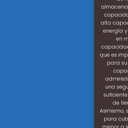
almacenam
capacida
alta capa
energía y
en m
capacidad?
que es imp
para su 
capac
administ
una segu
suficient
de ti
Asimismo, 
para cub
menor a l