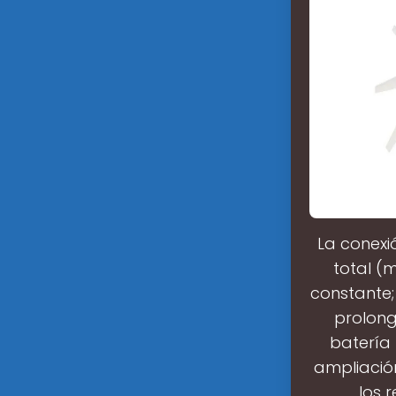
La conexi
total (
constante;
prolong
batería 
ampliació
los 