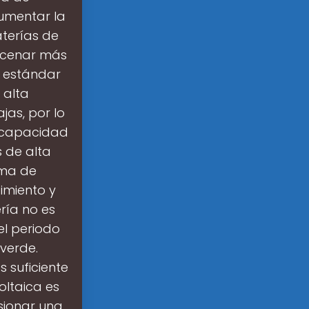
umentar la
terías de
acenar más
s estándar
 alta
jas, por lo
a capacidad
s de alta
ema de
imiento y
ría no es
el periodo
verde.
 suficiente
ltaica es
sionar una