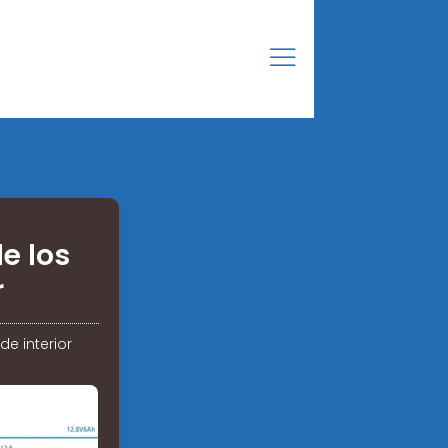
e los
r
e interior