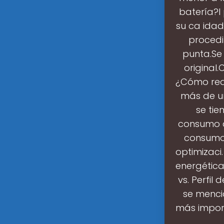
batería?l
su ca idad
procedim
punta.Se 
original
¿Cómo red
más de un
se ti
consumo d
consumo 
optimizaci
energética
vs. Perfi
se mencio
más import