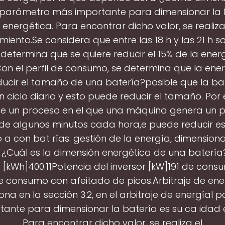
 parámetro más importante para dimensionar la 
 energética. Para encontrar dicho valor, se realiza 
iento.Se considera que entre las 18 h y las 21 h s
determina que se quiere reducir el 15% de la ene
.Con el perfil de consumo, se determina que la ener
ucir el tamaño de una batería?posible que la ba
 ciclo diario y esto puede reducir el tamaño. Por e
ene un proceso en el que una máquina genera un p
e algunos minutos cada hora,e puede reducir es
a con bat rías: gestión de la energía, dimension
. ¿Cuál es la dimensión energética de una baterí
 [kWh]400.11Potencia del inversor [kW]191 de consu
l de consumo con afeitado de picos.Arbitraje de e
na en la sección 3.2, en el arbitraje de energíal
ante para dimensionar la batería es su ca idad 
Para encontrar dicho valor, se realiza el