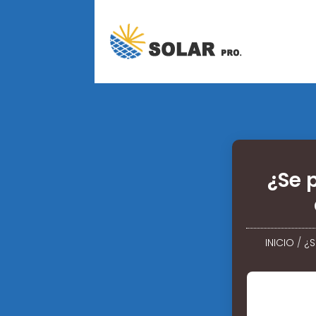
¿Se 
INICIO
/
¿S