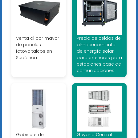
Venta al por mayor
Precio de celdas de
de paneles
almacenamiento
fotovoltaicos en
de energía solar
Sudáfrica
para exteriores para
estaciones base de
comunicaciones
Gabinete de
Guyana Central