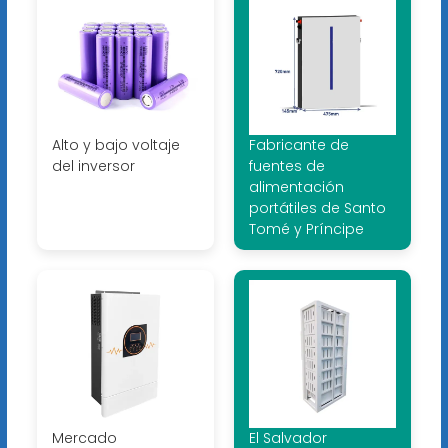
Alto y bajo voltaje
Fabricante de
del inversor
fuentes de
alimentación
portátiles de Santo
Tomé y Príncipe
Mercado
El Salvador