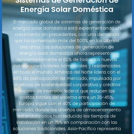
Sistemas de Generación de
Energía Solar Doméstica
El mercado global de sistemas de generación de
energía solar doméstica está experimentando un
crecimiento sin precedentes, con una demanda
que ha aumentado más del 500% en los últimos
tres años. Las soluciones de generación de
energía solar doméstica ahora representan
aproximadamente el 60% de todas las nuevas
instalaciones solares comerciales y residenciales
en todo el mundo. América del Norte lidera con el
48% de participación de mercado, impulsada por
objetivos de sostenibilidad corporativa y créditos
fiscales de inversión federal que reducen los
costos totales del sistema entre un 35-45%.
Europa sigue con el 40% de participación de
mercado, donde los diseños de almacenamiento
estandarizados han reducido los tiempos de
instalación en un 75% en comparación con las
soluciones tradicionales. Asia-Pacífico representa