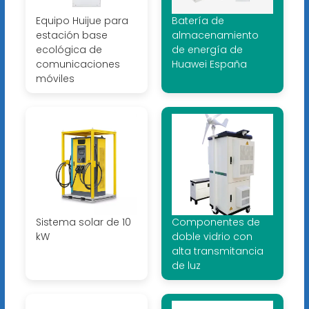
Equipo Huijue para
Batería de
estación base
almacenamiento
ecológica de
de energía de
comunicaciones
Huawei España
móviles
Sistema solar de 10
Componentes de
kW
doble vidrio con
alta transmitancia
de luz