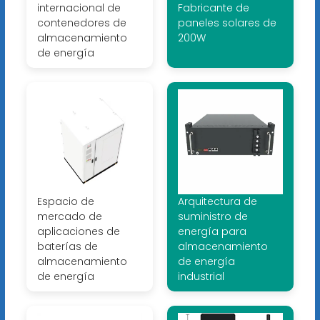
internacional de
Fabricante de
contenedores de
paneles solares de
almacenamiento
200W
de energía
Espacio de
Arquitectura de
mercado de
suministro de
aplicaciones de
energía para
baterías de
almacenamiento
almacenamiento
de energía
de energía
industrial