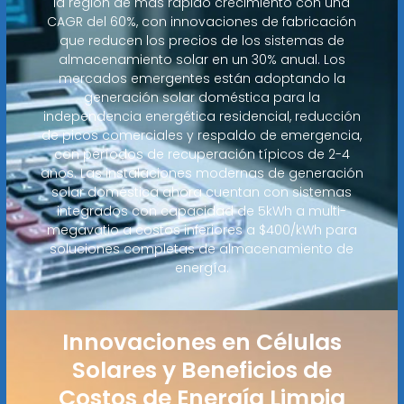
la región de más rápido crecimiento con una
CAGR del 60%, con innovaciones de fabricación
que reducen los precios de los sistemas de
almacenamiento solar en un 30% anual. Los
mercados emergentes están adoptando la
generación solar doméstica para la
independencia energética residencial, reducción
de picos comerciales y respaldo de emergencia,
con períodos de recuperación típicos de 2-4
años. Las instalaciones modernas de generación
solar doméstica ahora cuentan con sistemas
integrados con capacidad de 5kWh a multi-
megavatio a costos inferiores a $400/kWh para
soluciones completas de almacenamiento de
energía.
Innovaciones en Células
Solares y Beneficios de
Costos de Energía Limpia