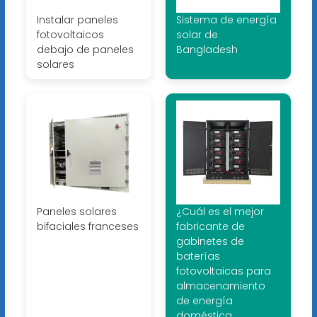
Instalar paneles
Sistema de energía
fotovoltaicos
solar de
debajo de paneles
Bangladesh
solares
Paneles solares
¿Cuál es el mejor
bifaciales franceses
fabricante de
gabinetes de
baterías
fotovoltaicas para
almacenamiento
de energía
doméstica