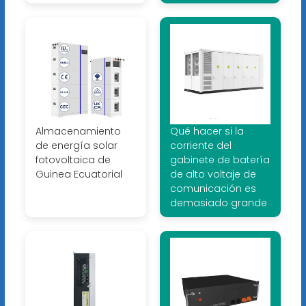
Almacenamiento
Qué hacer si la
de energía solar
corriente del
fotovoltaica de
gabinete de batería
Guinea Ecuatorial
de alto voltaje de
comunicación es
demasiado grande