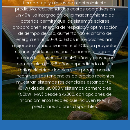
tiempo real y alertas de mantenimiento
predictivo, reduciendo los costos operativos en
un 40%. La integración del almacenamiento de
baterías permite que los sistemas solares
proporcionen energía de respaldo y optimización
de tiempo de uso, aumentando el ahorro de
energía en un 50-70%. Estas innovaciones han
mejorado significativamente el ROI, con proyectos
solares residenciales que típicamente logran el
retorno de la inversión en 4-7 años y proyectos
comerciales en 3-5 años dependiendo de las
tarifas eléctricas locales y los programas de
incentivos. Las tendencias de precios recientes
muestran sistemas residenciales estándar (5-
10kW) desde $15,000 y sistemas comerciales
(50kW-1MW) desde $75,000, con opciones de
financiamiento flexibles que incluyen PPAs y
préstamos solares disponibles.