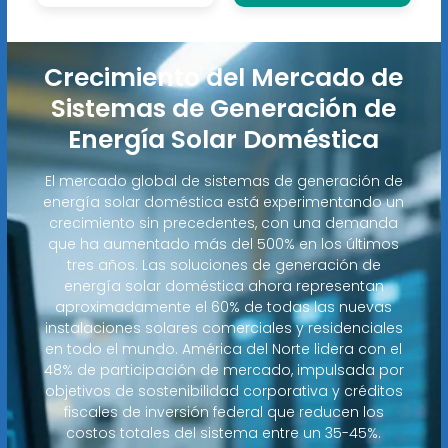
Crecimiento del Mercado de
Sistemas de Generación de
Energía Solar Doméstica
El mercado global de sistemas de generación de
energía solar doméstica está experimentando un
crecimiento sin precedentes, con una demanda
que ha aumentado más del 500% en los últimos
tres años. Las soluciones de generación de
energía solar doméstica ahora representan
aproximadamente el 60% de todas las nuevas
instalaciones solares comerciales y residenciales
en todo el mundo. América del Norte lidera con el
48% de participación de mercado, impulsada por
objetivos de sostenibilidad corporativa y créditos
fiscales de inversión federal que reducen los
costos totales del sistema entre un 35-45%.