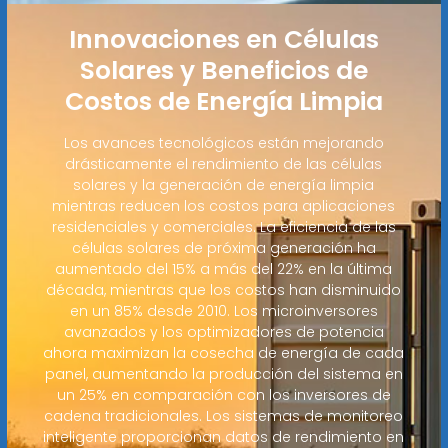
Innovaciones en Células
Solares y Beneficios de
Costos de Energía Limpia
Los avances tecnológicos están mejorando
drásticamente el rendimiento de las células
solares y la generación de energía limpia
mientras reducen los costos para aplicaciones
residenciales y comerciales. La eficiencia de las
células solares de próxima generación ha
aumentado del 15% a más del 22% en la última
década, mientras que los costos han disminuido
en un 85% desde 2010. Los microinversores
avanzados y los optimizadores de potencia
ahora maximizan la cosecha de energía de cada
panel, aumentando la producción del sistema en
un 25% en comparación con los inversores de
cadena tradicionales. Los sistemas de monitoreo
inteligente proporcionan datos de rendimiento en