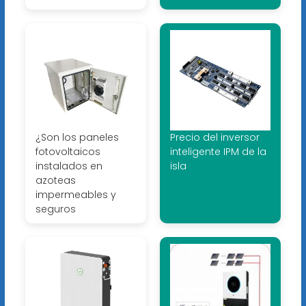
¿Son los paneles
Precio del inversor
fotovoltaicos
inteligente IPM de la
instalados en
isla
azoteas
impermeables y
seguros