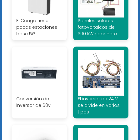
El Congo tiene
Paneles solares
pocas estaciones
fotovoltaicos de
base 5G
300 kWh por hora
Conversión de
El inversor de 24 V
inversor de 60v
se divide en varios
tipos