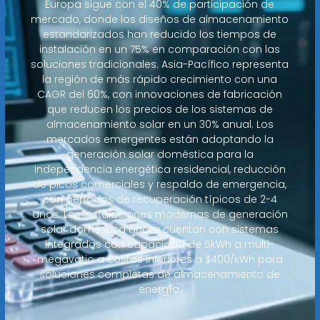
Europa sigue con el 40% de participación de
mercado, donde los diseños de almacenamiento
estandarizados han reducido los tiempos de
instalación en un 75% en comparación con las
soluciones tradicionales. Asia-Pacífico representa
la región de más rápido crecimiento con una
CAGR del 60%, con innovaciones de fabricación
que reducen los precios de los sistemas de
almacenamiento solar en un 30% anual. Los
mercados emergentes están adoptando la
generación solar doméstica para la
independencia energética residencial, reducción
de picos comerciales y respaldo de emergencia,
con períodos de recuperación típicos de 2-4
años. Las instalaciones modernas de generación
solar doméstica ahora cuentan con sistemas
integrados con capacidad de 5kWh a multi-
megavatio a costos inferiores a $400/kWh para
soluciones completas de almacenamiento de
energía.