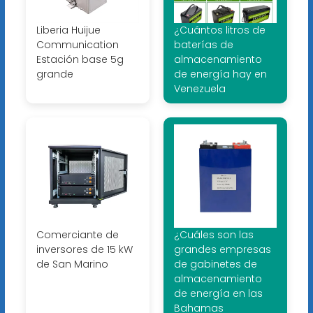
Liberia Huijue
¿Cuántos litros de
Communication
baterías de
Estación base 5g
almacenamiento
grande
de energía hay en
Venezuela
Comerciante de
¿Cuáles son las
inversores de 15 kW
grandes empresas
de San Marino
de gabinetes de
almacenamiento
de energía en las
Bahamas