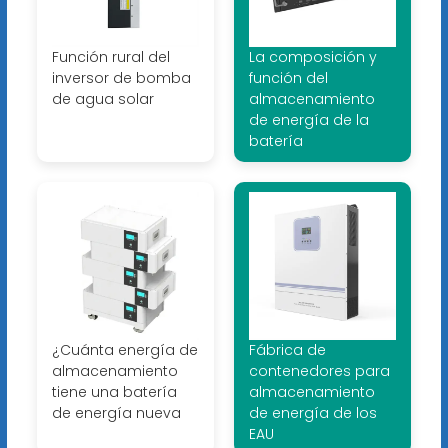
Función rural del
La composición y
inversor de bomba
función del
de agua solar
almacenamiento
de energía de la
batería
¿Cuánta energía de
Fábrica de
almacenamiento
contenedores para
tiene una batería
almacenamiento
de energía nueva
de energía de los
EAU