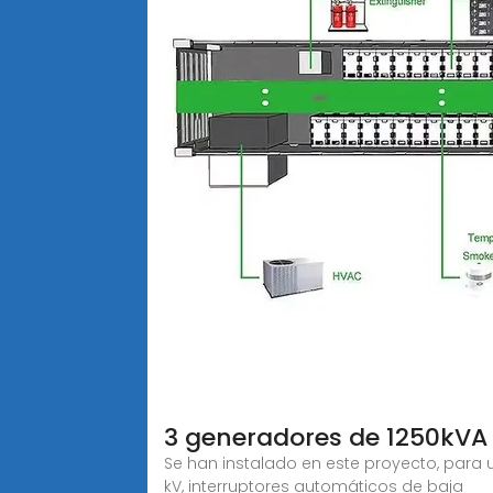
3 generadores de 1250kVA 
Se han instalado en este proyecto, para 
kV, interruptores automáticos de baja