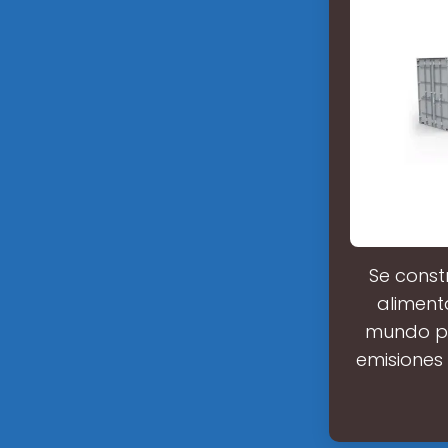
Se const
aliment
mundo pr
emisiones