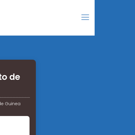
to de
a
de Guinea