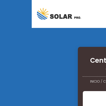
Cent
INICIO
/
C