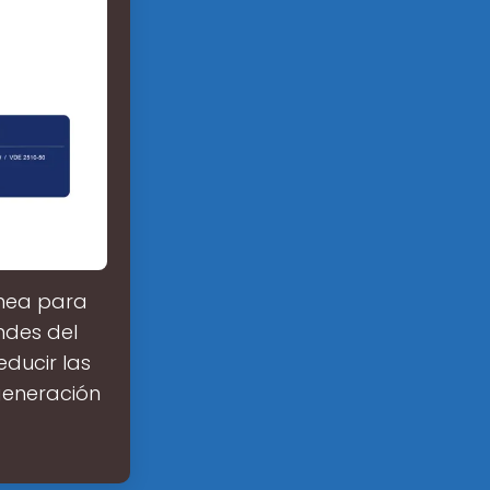
inea para
ndes del
ducir las
generación