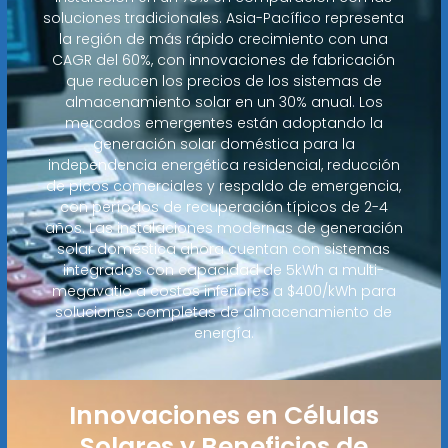
soluciones tradicionales. Asia-Pacífico representa
la región de más rápido crecimiento con una
CAGR del 60%, con innovaciones de fabricación
que reducen los precios de los sistemas de
almacenamiento solar en un 30% anual. Los
mercados emergentes están adoptando la
generación solar doméstica para la
independencia energética residencial, reducción
de picos comerciales y respaldo de emergencia,
con períodos de recuperación típicos de 2-4
años. Las instalaciones modernas de generación
solar doméstica ahora cuentan con sistemas
integrados con capacidad de 5kWh a multi-
megavatio a costos inferiores a $400/kWh para
soluciones completas de almacenamiento de
energía.
Innovaciones en Células
Solares y Beneficios de