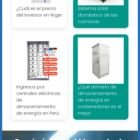
¿Cuál es el precio
Sistema solar
del inversor en Níger
doméstico de las
Comoras
Ingresos por
¿Qué armario de
centrales eléctricas
almacenamiento
de
de energía en
almacenamiento
contenedores es el
de energía en Perú
mejor