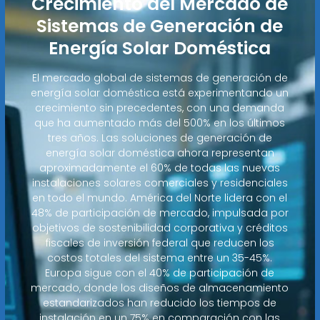
Crecimiento del Mercado de
Sistemas de Generación de
Energía Solar Doméstica
El mercado global de sistemas de generación de
energía solar doméstica está experimentando un
crecimiento sin precedentes, con una demanda
que ha aumentado más del 500% en los últimos
tres años. Las soluciones de generación de
energía solar doméstica ahora representan
aproximadamente el 60% de todas las nuevas
instalaciones solares comerciales y residenciales
en todo el mundo. América del Norte lidera con el
48% de participación de mercado, impulsada por
objetivos de sostenibilidad corporativa y créditos
fiscales de inversión federal que reducen los
costos totales del sistema entre un 35-45%.
Europa sigue con el 40% de participación de
mercado, donde los diseños de almacenamiento
estandarizados han reducido los tiempos de
instalación en un 75% en comparación con las