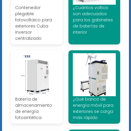
Contenedor
¿Cuántos voltios
plegable
son adecuados
fotovoltaico para
para los gabinetes
exteriores Cuba
de baterías de
Inversor
interior
centralizado
Batería de
¿Qué banco de
almacenamiento
energía móvil para
de energía
exteriores se carga
fotosintética
más rápido