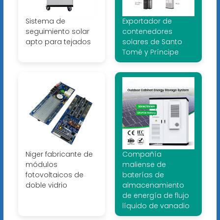
Sistema de
Exportador de
seguimiento solar
contenedores
apto para tejados
solares de Santo
Tomé y Príncipe
Niger fabricante de
Compañía
módulos
maliense de
fotovoltaicos de
baterías de
doble vidrio
almacenamiento
de energía de flujo
líquido de vanadio