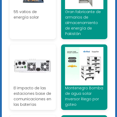
55 vatios de
Gran fabricante de
energía solar
armarios de
almacenamiento
de energía de
Pakistán
El impacto de las
Montenegro Bomba
estaciones base de
de agua solar
comunicaciones en
Inversor Riego por
las baterías
goteo