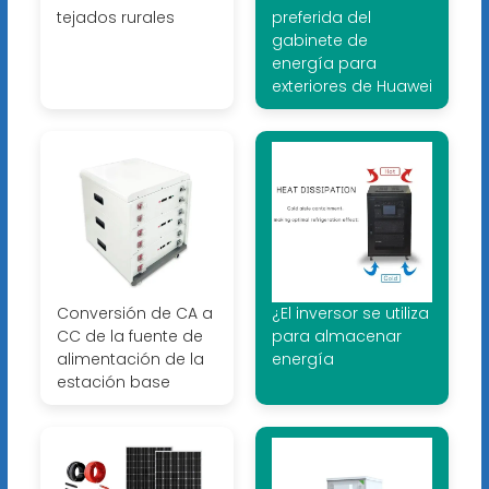
tejados rurales
preferida del
gabinete de
energía para
exteriores de Huawei
Conversión de CA a
¿El inversor se utiliza
CC de la fuente de
para almacenar
alimentación de la
energía
estación base