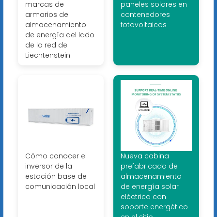
marcas de
paneles solares en
armarios de
contenedores
almacenamiento
fotovoltaicos
de energía del lado
de la red de
Liechtenstein
Cómo conocer el
Nueva cabina
inversor de la
prefabricada de
estación base de
almacenamiento
comunicación local
de energía solar
eléctrica con
soporte energético