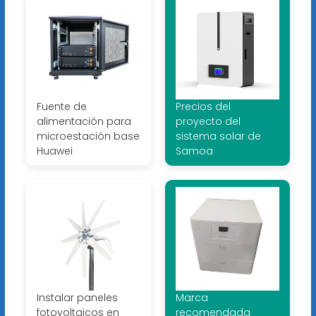
Fuente de
Precios del
alimentación para
proyecto del
microestación base
sistema solar de
Huawei
Samoa
Instalar paneles
Marca
fotovoltaicos en
recomendada