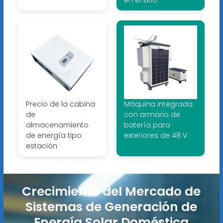
en el sitio
Precio de la cabina
Máquina integrada
de
con armario de
almacenamiento
batería para
de energía tipo
exteriores de 48 V
estación
Crecimiento del Mercado de
Sistemas de Generación de
Energía Solar Doméstica