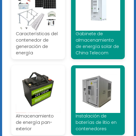
Características del
Gabinete de
contenedor de
almacenamiento
generación de
de energía solar de
energía
China Telecom
Almacenamiento
Instalación de
de energía pan-
baterías de litio en
exterior
contenedores