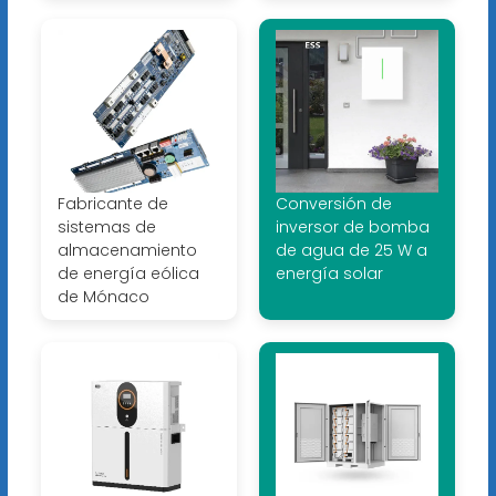
Fabricante de
Conversión de
sistemas de
inversor de bomba
almacenamiento
de agua de 25 W a
de energía eólica
energía solar
de Mónaco