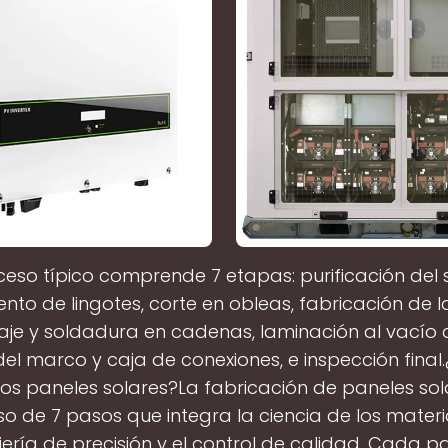
ceso típico comprende 7 etapas: purificación del si
ento de lingotes, corte en obleas, fabricación de la
je y soldadura en cadenas, laminación al vacío d
el marco y caja de conexiones, e inspección fina
los paneles solares?La fabricación de paneles sol
o de 7 pasos que integra la ciencia de los materia
iería de precisión y el control de calidad. Cada p