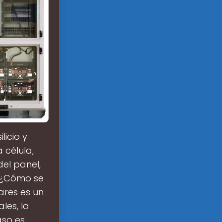
licio y
 célula,
el panel,
l.¿Cómo se
ares es un
les, la
aso es