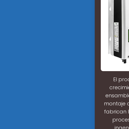
El pro
crecimi
ensambla
montaje d
fabrican 
proces
ingen