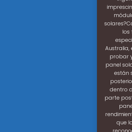
imprescin
módulo
solares?Ca
los
especi
Australia
probar y
panel sola
están 
posterio
dentro d
parte post
pane
rendimien
que la
reconoc