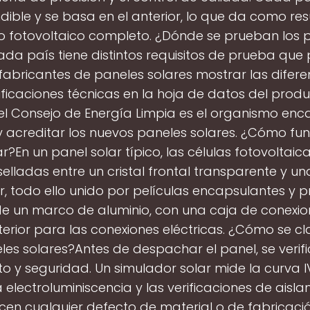
dible y se basa en el anterior, lo que da como re
 fotovoltaico completo. ¿Dónde se prueban los 
da país tiene distintos requisitos de prueba que
 fabricantes de paneles solares mostrar las difere
ficaciones técnicas en la hoja de datos del produ
, el Consejo de Energía Limpia es el organismo en
 acreditar los nuevos paneles solares. ¿Cómo fu
r?En un panel solar típico, las células fotovoltaicas
selladas entre un cristal frontal transparente y u
r, todo ello unido por películas encapsulantes y 
e un marco de aluminio, con una caja de conexio
erior para las conexiones eléctricas. ¿Cómo se cla
les solares?Antes de despachar el panel, se verifi
to y seguridad. Un simulador solar mide la curva I
 electroluminiscencia y las verificaciones de aisl
en cualquier defecto de material o de fabricaci