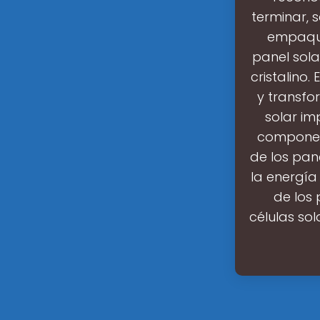
terminar, 
empaque
panel sola
cristalino.
y transfo
solar im
component
de los pan
la energía
de los 
células sol