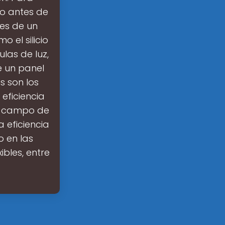
to antes de
es de un
 el silicio
ulas de luz,
e un panel
s son los
eficiencia
el campo de
 eficiencia
o en las
ibles, entre