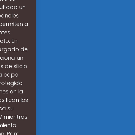
sultado un
paneles
 permiten a
ntes
cto. En
cargado de
nciona un
 de silicio
na capa
protegido
nes en la
sifican los
ca su
V mientras
amiento
ón. Para