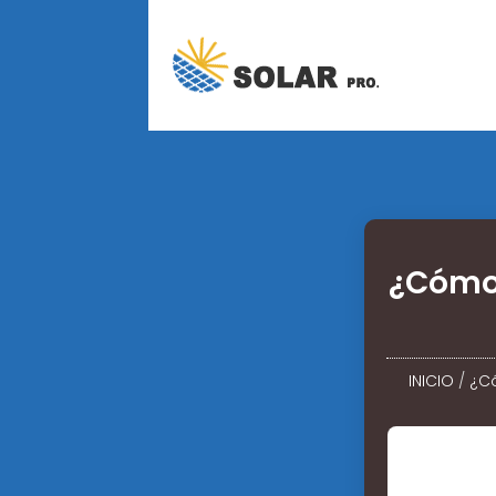
¿Cómo 
INICIO
/
¿Có