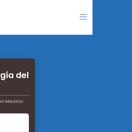
gía del
en Mauricio