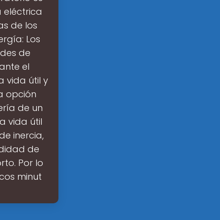
 eléctrica
as de los
rgía: Los
ades de
ante el
 vida útil y
a opción
ería de un
 vida útil
e inercia,
ndidad de
to. Por lo
cos minut