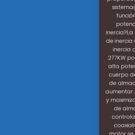
sistema
función
potenc
inercia?La
de inercia
inercia
277KW por
alta poten
cuerpo de
de almace
aumentar la
y maximiz
de alma
controla
coaxial
motor se 