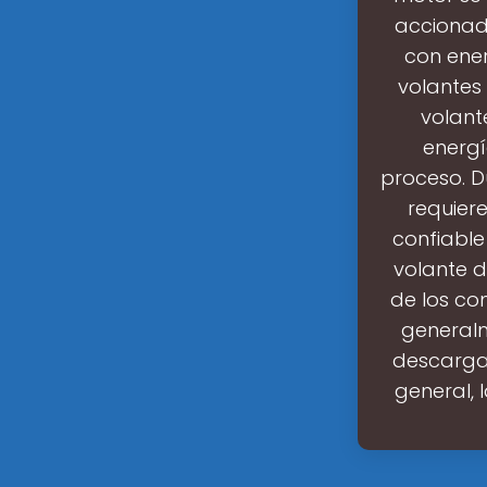
accionado
con ener
volantes
volant
energí
proceso. Du
requier
confiable
volante d
de los co
generalm
descarga 
general,