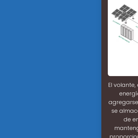
El volante
energí
agregarse
se almace
de en
mantenga
proporcion