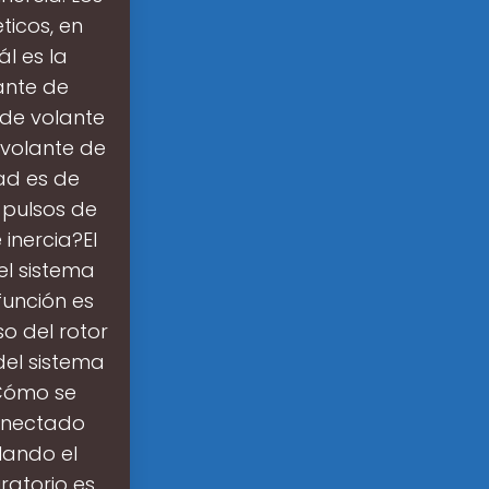
icos, en
ál es la
ante de
 de volante
 volante de
ad es de
 pulsos de
 inercia?El
el sistema
función es
so del rotor
el sistema
¿Cómo se
conectado
lando el
ratorio es