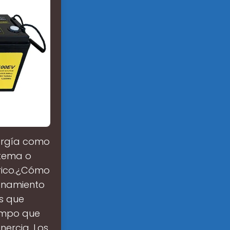
nergía como
stema o
rico.¿Cómo
cenamiento
os que
iempo que
nercia. Los