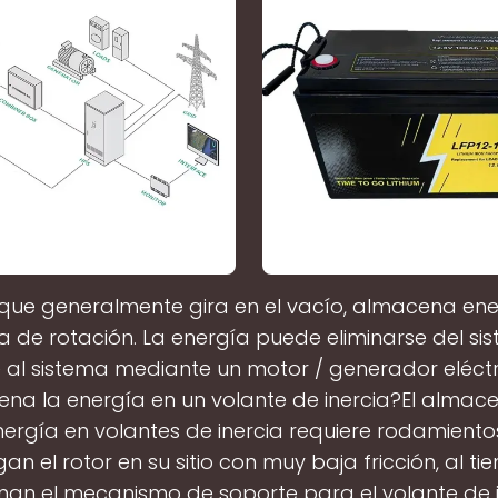
, que generalmente gira en el vacío, almacena e
a de rotación. La energía puede eliminarse del si
 al sistema mediante un motor / generador eléct
na la energía en un volante de inercia?El alma
ergía en volantes de inercia requiere rodamient
n el rotor en su sitio con muy baja fricción, al t
an el mecanismo de soporte para el volante de i