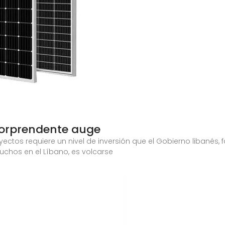
 sorprendente auge
ectos requiere un nivel de inversión que el Gobierno libanés, f
uchos en el Líbano, es volcarse