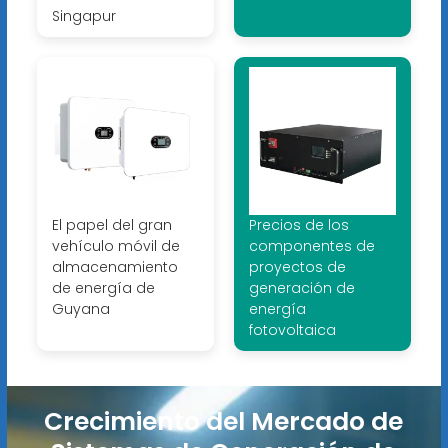
Singapur
El papel del gran
Precios de los
vehículo móvil de
componentes de
almacenamiento
proyectos de
de energía de
generación de
Guyana
energía
fotovoltaica
Crecimiento del Mercado de