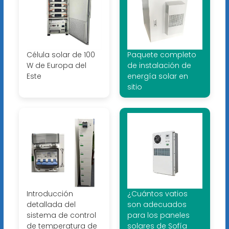
Célula solar de 100
Paquete completo
W de Europa del
de instalación de
Este
energía solar en
sitio
Introducción
¿Cuántos vatios
detallada del
son adecuados
sistema de control
para los paneles
de temperatura de
solares de Sofía