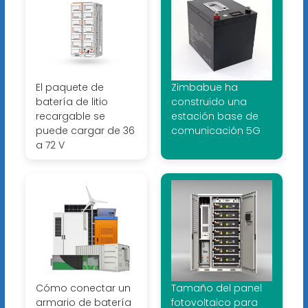
El paquete de
Zimbabue ha
batería de litio
construido una
recargable se
estación base de
puede cargar de 36
comunicación 5G
a 72 V
Cómo conectar un
Tamaño del panel
armario de batería
fotovoltaico para