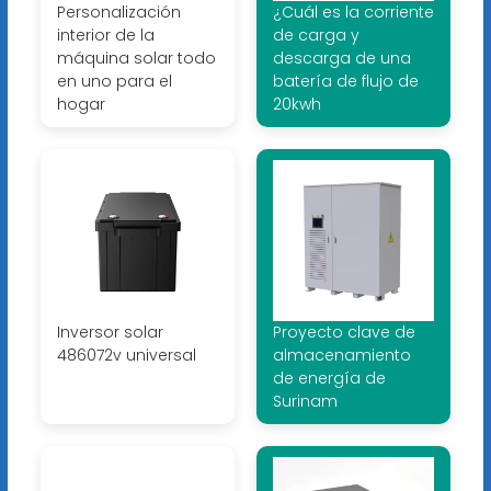
Personalización
¿Cuál es la corriente
interior de la
de carga y
máquina solar todo
descarga de una
en uno para el
batería de flujo de
hogar
20kwh
Inversor solar
Proyecto clave de
486072v universal
almacenamiento
de energía de
Surinam