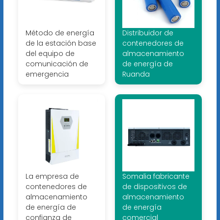
Método de energía
Distribuidor de
de la estación base
contenedores de
del equipo de
almacenamiento
comunicación de
de energía de
emergencia
Ruanda
La empresa de
Somalia fabricante
contenedores de
de dispositivos de
almacenamiento
almacenamiento
de energía de
de energía
confianza de
comercial