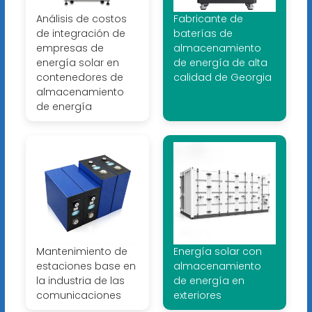
Análisis de costos
Fabricante de
de integración de
baterías de
empresas de
almacenamiento
energía solar en
de energía de alta
contenedores de
calidad de Georgia
almacenamiento
de energía
Mantenimiento de
Energía solar con
estaciones base en
almacenamiento
la industria de las
de energía en
comunicaciones
exteriores