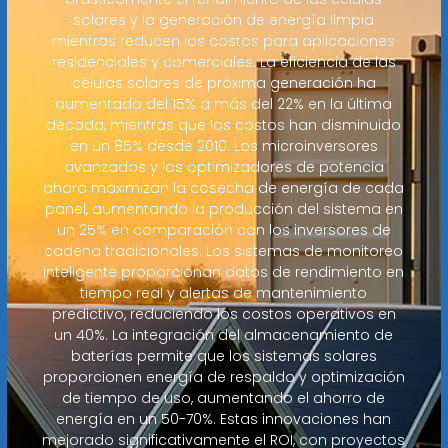
solares y la generación de energía limpia
mientras reducen los costos para aplicaciones
residenciales y comerciales. La eficiencia de las
células solares de próxima generación ha
aumentado del 15% a más del 22% en la última
década, mientras que los costos han disminuido
en un 85% desde 2010. Los microinversores
avanzados y los optimizadores de potencia
ahora maximizan la cosecha de energía de cada
panel, aumentando la producción del sistema en
un 25% en comparación con los inversores de
cadena tradicionales. Los sistemas de monitoreo
inteligente proporcionan datos de rendimiento en
tiempo real y alertas de mantenimiento
predictivo, reduciendo los costos operativos en
un 40%. La integración del almacenamiento de
baterías permite que los sistemas solares
proporcionen energía de respaldo y optimización
de tiempo de uso, aumentando el ahorro de
energía en un 50-70%. Estas innovaciones han
mejorado significativamente el ROI, con proyectos