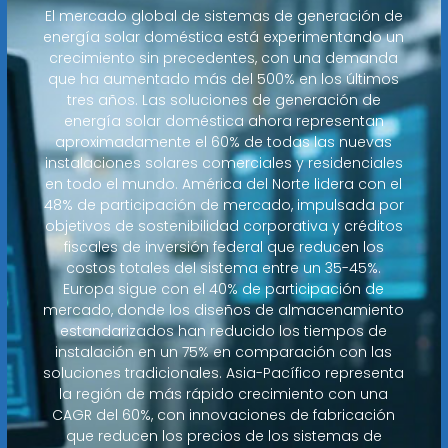
El mercado global de sistemas de generación de
energía solar doméstica está experimentando un
crecimiento sin precedentes, con una demanda
que ha aumentado más del 500% en los últimos
tres años. Las soluciones de generación de
energía solar doméstica ahora representan
aproximadamente el 60% de todas las nuevas
instalaciones solares comerciales y residenciales
en todo el mundo. América del Norte lidera con el
48% de participación de mercado, impulsada por
objetivos de sostenibilidad corporativa y créditos
fiscales de inversión federal que reducen los
costos totales del sistema entre un 35-45%.
Europa sigue con el 40% de participación de
mercado, donde los diseños de almacenamiento
estandarizados han reducido los tiempos de
instalación en un 75% en comparación con las
soluciones tradicionales. Asia-Pacífico representa
la región de más rápido crecimiento con una
CAGR del 60%, con innovaciones de fabricación
que reducen los precios de los sistemas de