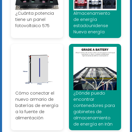
¿Cuánta potencia
Almacenamiento
tiene un panel
de energía
fotovoltaico 575
estadounidense
Nueva energía
Cómo conectar el
¿Dónde puedo
nuevo armario de
encontrar
baterías de energía
contenedores para
a la fuente de
gabinetes de
alimentación
almacenamiento
de energía en Irán