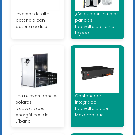
Inversor de alta
¿Se pueden instalar
potencia con
paneles
batería de litio
fotovoltaicos en el
tejado
Los nuevos paneles
Contenedor
solares
integrado
fotovoltaicos
fotovoltaico de
energéticos del
Mozambique
Líbano