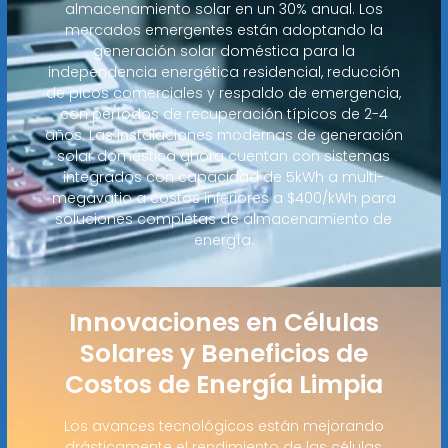
almacenamiento solar en un 30% anual. Los
mercados emergentes están adoptando la
generación solar doméstica para la
independencia energética residencial, reducción
de picos comerciales y respaldo de emergencia,
con períodos de recuperación típicos de 2-4
años. Las instalaciones modernas de generación
solar doméstica ahora cuentan con sistemas
integrados con capacidad de 5kWh a multi-
megavatio a costos inferiores a $400/kWh para
soluciones completas de almacenamiento de
energía.
Innovaciones en Células
Solares y Beneficios de
Costos de Energía Limpia
Los avances tecnológicos están mejorando
drásticamente el rendimiento de las células