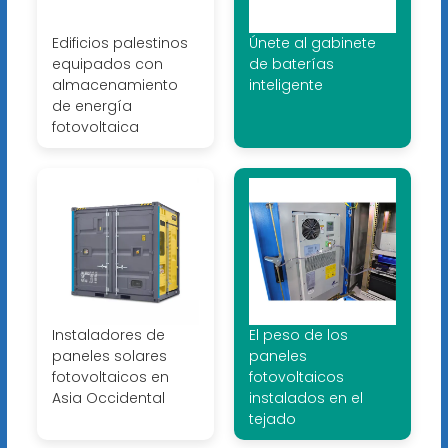
Edificios palestinos
Únete al gabinete
equipados con
de baterías
almacenamiento
inteligente
de energía
fotovoltaica
Instaladores de
El peso de los
paneles solares
paneles
fotovoltaicos en
fotovoltaicos
Asia Occidental
instalados en el
tejado