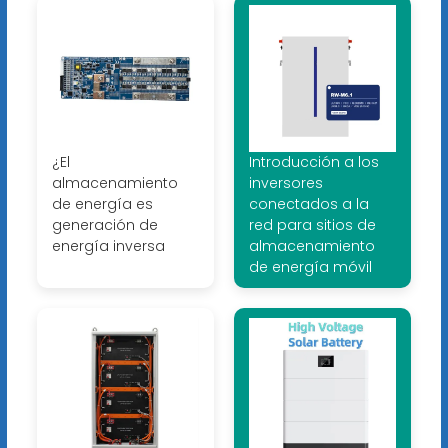
¿El
Introducción a los
almacenamiento
inversores
de energía es
conectados a la
generación de
red para sitios de
energía inversa
almacenamiento
de energía móvil