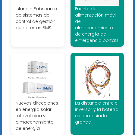
Islandia Fabricante
Fuente de
de sistemas de
alimentación móvil
control de gestión
de
de baterías BMS
almacenamiento
de energía de
emergencia portátil
Nuevas direcciones
La distancia entre el
en energía solar
inversor y la batería
fotovoltaica y
es demasiado
almacenamiento
grande
de energía