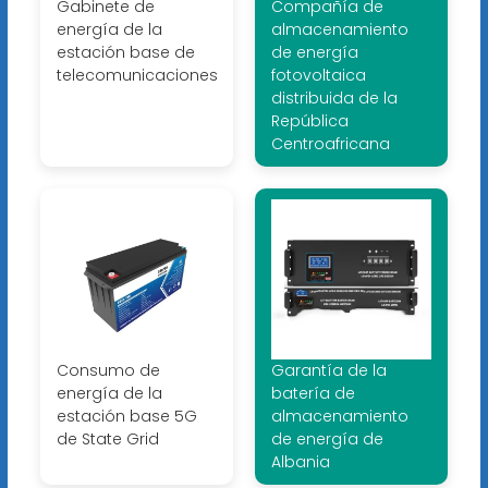
Gabinete de
Compañía de
energía de la
almacenamiento
estación base de
de energía
telecomunicaciones
fotovoltaica
distribuida de la
República
Centroafricana
Consumo de
Garantía de la
energía de la
batería de
estación base 5G
almacenamiento
de State Grid
de energía de
Albania