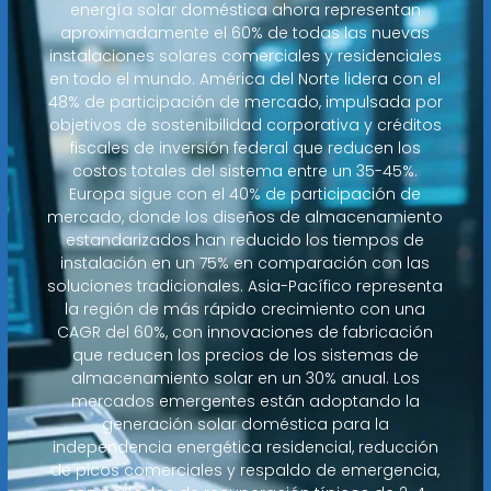
energía solar doméstica ahora representan
aproximadamente el 60% de todas las nuevas
instalaciones solares comerciales y residenciales
en todo el mundo. América del Norte lidera con el
48% de participación de mercado, impulsada por
objetivos de sostenibilidad corporativa y créditos
fiscales de inversión federal que reducen los
costos totales del sistema entre un 35-45%.
Europa sigue con el 40% de participación de
mercado, donde los diseños de almacenamiento
estandarizados han reducido los tiempos de
instalación en un 75% en comparación con las
soluciones tradicionales. Asia-Pacífico representa
la región de más rápido crecimiento con una
CAGR del 60%, con innovaciones de fabricación
que reducen los precios de los sistemas de
almacenamiento solar en un 30% anual. Los
mercados emergentes están adoptando la
generación solar doméstica para la
independencia energética residencial, reducción
de picos comerciales y respaldo de emergencia,