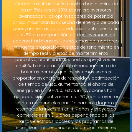
década, mientras que los costos han disminuido
en un 85% desde 2010. Los microinversores
avanzados y los optimizadores de potencia
ahora maximizan la cosecha de energía de cada
panel, aumentando la producción del sistema en
un 25% en comparación con los inversores de
cadena tradicionales. Los sistemas de monitoreo
inteligente proporcionan datos de rendimiento en
tiempo real y alertas de mantenimiento
predictivo, reduciendo los costos operativos en
un 40%. La integración del almacenamiento de
baterías permite que los sistemas solares
proporcionen energía de respaldo y optimización
de tiempo de uso, aumentando el ahorro de
energía en un 50-70%. Estas innovaciones han
mejorado significativamente el ROI, con proyectos
solares residenciales que típicamente logran el
retorno de la inversión en 4-7 años y proyectos
comerciales en 3-5 años dependiendo de las
tarifas eléctricas locales y los programas de
incentivos. Las tendencias de precios recientes