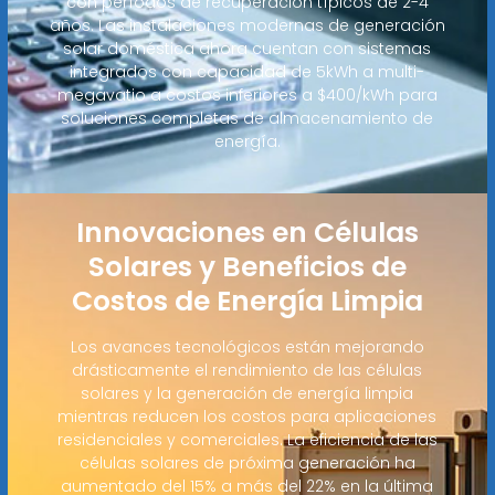
con períodos de recuperación típicos de 2-4
años. Las instalaciones modernas de generación
solar doméstica ahora cuentan con sistemas
integrados con capacidad de 5kWh a multi-
megavatio a costos inferiores a $400/kWh para
soluciones completas de almacenamiento de
energía.
Innovaciones en Células
Solares y Beneficios de
Costos de Energía Limpia
Los avances tecnológicos están mejorando
drásticamente el rendimiento de las células
solares y la generación de energía limpia
mientras reducen los costos para aplicaciones
residenciales y comerciales. La eficiencia de las
células solares de próxima generación ha
aumentado del 15% a más del 22% en la última