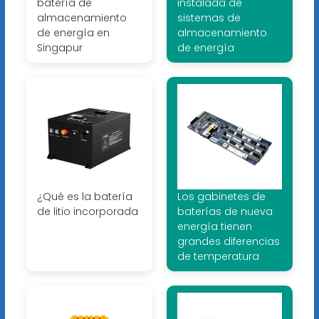
batería de
instalada de
almacenamiento
sistemas de
de energía en
almacenamiento
Singapur
de energía
¿Qué es la batería
Los gabinetes de
de litio incorporada
baterías de nueva
energía tienen
grandes diferencias
de temperatura