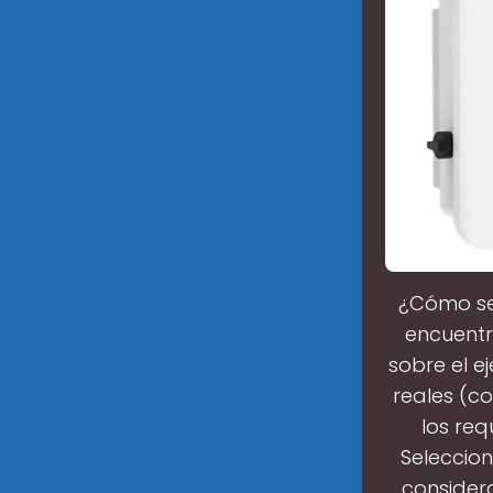
¿Cómo se 
encuentr
sobre el e
reales (co
los req
Seleccion
considera