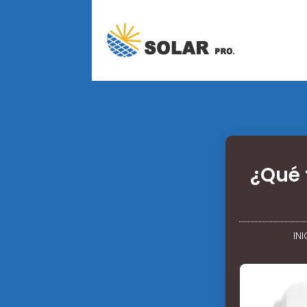
¿Qué 
INI