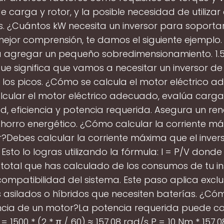
de carga y rotor, y la posible necesidad de utilizar
. ¿Cuántos kW necesita un inversor para soportar
ejor comprensión, te damos el siguiente ejemplo.
á agregar un pequeño sobredimensionamiento. 1.50
 que significa que vamos a necesitar un inversor de
 los picos. ¿Cómo se calcula el motor eléctrico 
lcular el motor eléctrico adecuado, evalúa carga,
d, eficiencia y potencia requerida. Asegura un re
horro energético. ¿Cómo calcular la corriente m
r?Debes calcular la corriente máxima que el inver
Esto lo logras utilizando la fórmula: I = P/V donde :
total que has calculado de los consumos de tu in
compatibilidad del sistema. Este paso aplica exc
 asilados o híbridos que necesiten baterías. ¿Có
ncia de un motor?La potencia requerida puede ca
 1500 * (2 * π / 60) ≈ 157.08 rad/s P = 10 Nm * 157.