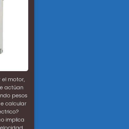
 el motor,
ue actúan
zando pesos
de calcular
éctrico?
co implica
velocidad,