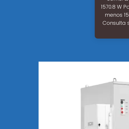
1570.8 W P
menos 157
Consulta s