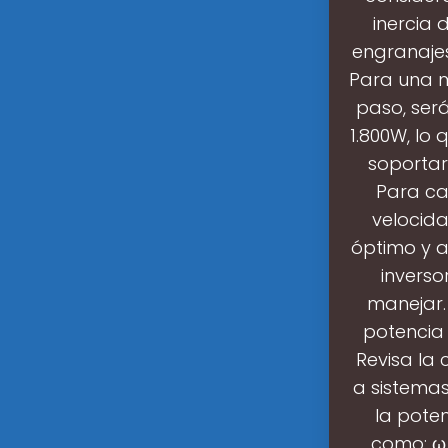
inercia 
engranajes
Para una m
paso, ser
1.800W, lo
soportar
Para ca
velocida
óptimo y a
inverso
manejar. 
potencia 
Revisa la 
a sistemas
la pote
como: ω =