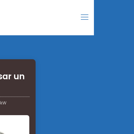
sar un
 kW