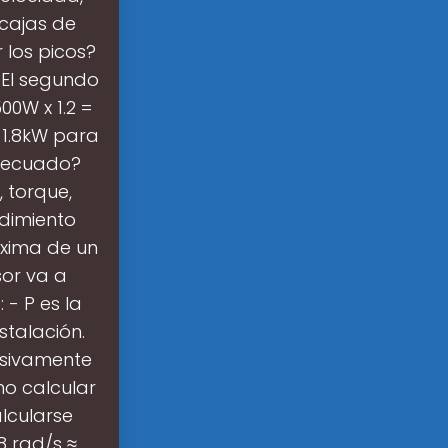
 cajas de
 los picos?
 El segundo
0W x 1.2 =
 1.8kW para
adecuado?
 torque,
ndimiento
áxima de un
sor va a
 - P es la
stalación.
lusivamente
mo calcular
lcularse
08 rad/s ≈