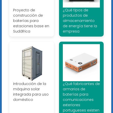
Proyecto de
¿Qué tipos de
construcción de
productos de
baterías para
almacenamiento
estaciones base en
de energía tiene la
Sudáfrica
empresa
Introducción de la
¿Qué fabricantes de
máquina solar
armarios de
integrada para uso
baterías para
doméstico
comunicaciones
exteriores
portugueses existen