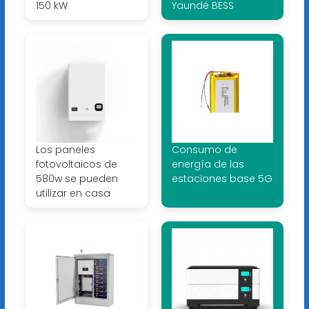
150 kW
Yaundé BESS
Los paneles
Consumo de
fotovoltaicos de
energía de las
580w se pueden
estaciones base 5G
utilizar en casa