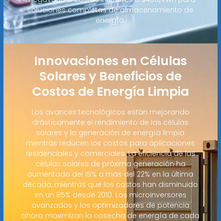
soluciones completas de almacenamiento de
energía.
Innovaciones en Células
Solares y Beneficios de
Costos de Energía Limpia
Los avances tecnológicos están mejorando
drásticamente el rendimiento de las células
solares y la generación de energía limpia
mientras reducen los costos para aplicaciones
residenciales y comerciales. La eficiencia de las
células solares de próxima generación ha
aumentado del 15% a más del 22% en la última
década, mientras que los costos han disminuido
en un 85% desde 2010. Los microinversores
avanzados y los optimizadores de potencia
ahora maximizan la cosecha de energía de cada