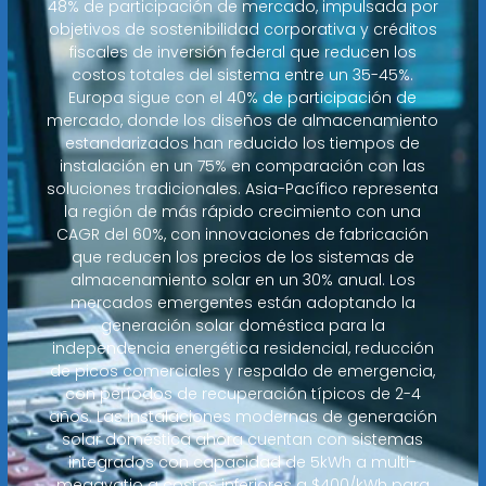
48% de participación de mercado, impulsada por
objetivos de sostenibilidad corporativa y créditos
fiscales de inversión federal que reducen los
costos totales del sistema entre un 35-45%.
Europa sigue con el 40% de participación de
mercado, donde los diseños de almacenamiento
estandarizados han reducido los tiempos de
instalación en un 75% en comparación con las
soluciones tradicionales. Asia-Pacífico representa
la región de más rápido crecimiento con una
CAGR del 60%, con innovaciones de fabricación
que reducen los precios de los sistemas de
almacenamiento solar en un 30% anual. Los
mercados emergentes están adoptando la
generación solar doméstica para la
independencia energética residencial, reducción
de picos comerciales y respaldo de emergencia,
con períodos de recuperación típicos de 2-4
años. Las instalaciones modernas de generación
solar doméstica ahora cuentan con sistemas
integrados con capacidad de 5kWh a multi-
megavatio a costos inferiores a $400/kWh para