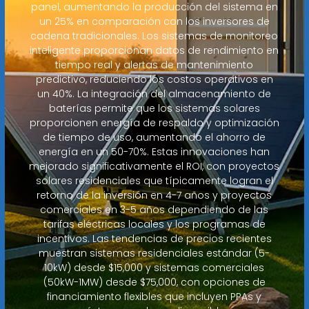
panel, aumentando la producción del sistema en
un 25% en comparación con los inversores de
cadena tradicionales. Los sistemas de monitoreo
inteligente proporcionan datos de rendimiento en
tiempo real y alertas de mantenimiento
predictivo, reduciendo los costos operativos en
un 40%. La integración del almacenamiento de
baterías permite que los sistemas solares
proporcionen energía de respaldo y optimización
de tiempo de uso, aumentando el ahorro de
energía en un 50-70%. Estas innovaciones han
mejorado significativamente el ROI, con proyectos
solares residenciales que típicamente logran el
retorno de la inversión en 4-7 años y proyectos
comerciales en 3-5 años dependiendo de las
tarifas eléctricas locales y los programas de
incentivos. Las tendencias de precios recientes
muestran sistemas residenciales estándar (5-
10kW) desde $15,000 y sistemas comerciales
(50kW-1MW) desde $75,000, con opciones de
financiamiento flexibles que incluyen PPAs y