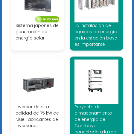
Sistema japonés de
La instalación de
generación de
equipos de energía
energía solar
en la estación base
es importante
Inversor de alta
Proyecto de
calidad de 75 kW de
almacenamiento
Niue Fabricantes de
de energía de
inversores
Camboya
conectado a la red