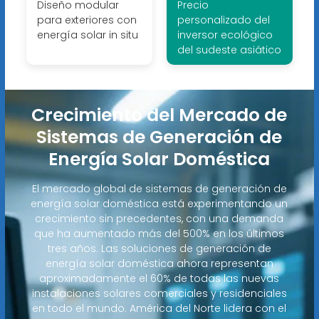
Diseño modular
Precio
para exteriores con
personalizado del
energía solar in situ
inversor ecológico
del sudeste asiático
Crecimiento del Mercado de
Sistemas de Generación de
Energía Solar Doméstica
El mercado global de sistemas de generación de
energía solar doméstica está experimentando un
crecimiento sin precedentes, con una demanda
que ha aumentado más del 500% en los últimos
tres años. Las soluciones de generación de
energía solar doméstica ahora representan
aproximadamente el 60% de todas las nuevas
instalaciones solares comerciales y residenciales
en todo el mundo. América del Norte lidera con el