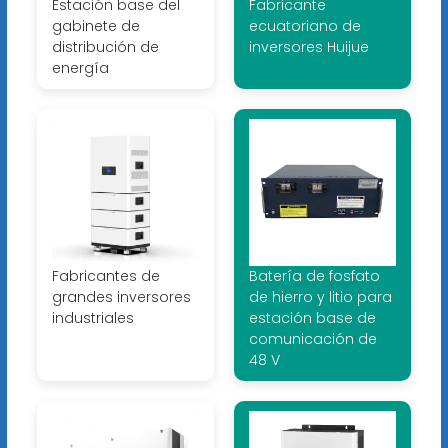
Estación base del
Fabricante
gabinete de
ecuatoriano de
distribución de
inversores Huijue
energía
Fabricantes de
Batería de fosfato
grandes inversores
de hierro y litio para
industriales
estación base de
comunicación de
48 V