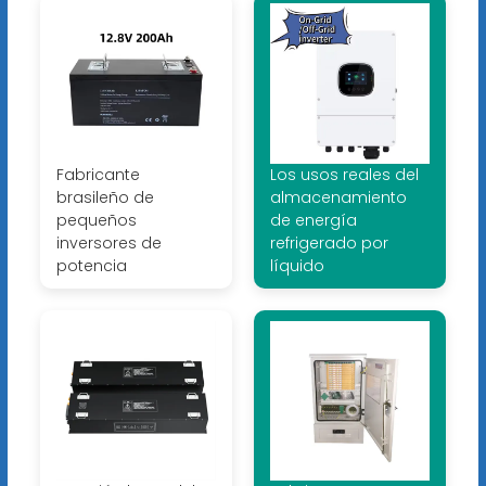
Fabricante
Los usos reales del
brasileño de
almacenamiento
pequeños
de energía
inversores de
refrigerado por
potencia
líquido