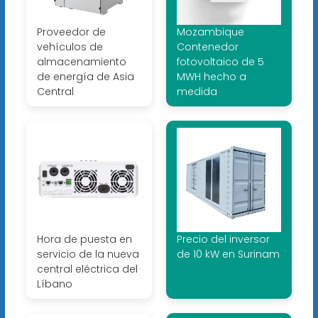
Proveedor de
Mozambique
vehículos de
Contenedor
almacenamiento
fotovoltaico de 5
de energía de Asia
MWH hecho a
Central
medida
Hora de puesta en
Precio del inversor
servicio de la nueva
de 10 kW en Surinam
central eléctrica del
Líbano