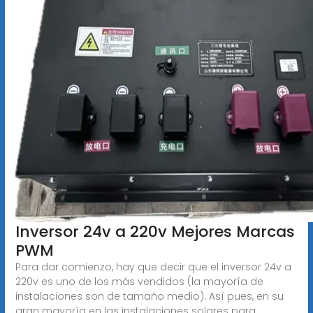
Inversor 24v a 220v Mejores Marcas
PWM
Para dar comienzo, hay que decir que el inversor 24v a
220v es uno de los más vendidos (la mayoría de
instalaciones son de tamaño medio). Así pues, en su
gran mayoría en las instalaciones solares para