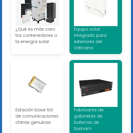
¿Qué es más caro
Equipo solar
los contenedores o
integrado para
la energía solar
exteriores del
Vaticano
Estación base 5G
Fabricante de
de comunicaciones
gabinetes de
chinas genuinas
baterías de
Surinam