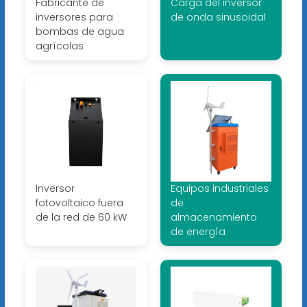
Fabricante de
Carga del inversor
inversores para
de onda sinusoidal
bombas de agua
agrícolas
Inversor
Equipos industriales
fotovoltaico fuera
de
de la red de 60 kW
almacenamiento
de energía