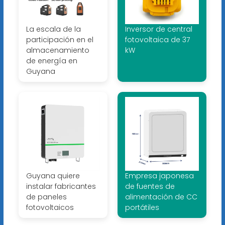
La escala de la
Inversor de central
participación en el
fotovoltaica de 37
almacenamiento
kW
de energía en
Guyana
Guyana quiere
Empresa japonesa
instalar fabricantes
de fuentes de
de paneles
alimentación de CC
fotovoltaicos
portátiles