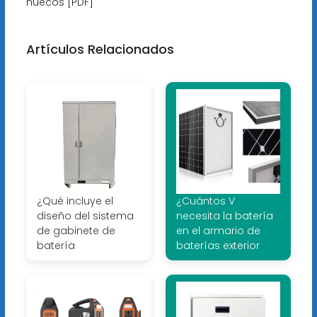
huecos [PDF]
Artículos Relacionados
¿Qué incluye el
¿Cuántos V
diseño del sistema
necesita la batería
de gabinete de
en el armario de
batería
baterías exterior