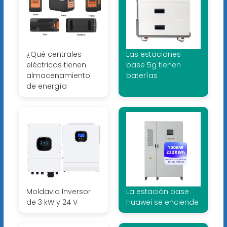
¿Qué centrales
Las estaciones
eléctricas tienen
base 5g tienen
almacenamiento
baterías
de energía
Moldavia Inversor
La estación base
de 3 kW y 24 V
Huawei se enciende