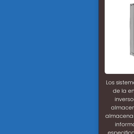
Los sistem
de la e
invers
almacen
almacenami
informa
especifica