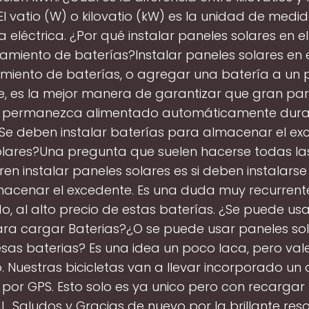
El vatio (W) o kilovatio (kW) es la unidad de medid
 eléctrica. ¿Por qué instalar paneles solares en e
miento de baterías?Instalar paneles solares en e
iento de baterías, o agregar una batería a un p
te, es la mejor manera de garantizar que gran par
 permanezca alimentado automáticamente dura
Se deben instalar baterías para almacenar el ex
olares?Una pregunta que suelen hacerse todas la
ren instalar paneles solares es si deben instalarse
acenar el excedente. Es una duda muy recurrent
o, al alto precio de estas baterías. ¿Se puede us
ara cargar Baterias?¿O se puede usar paneles so
sas baterias? Es una idea un poco laca, pero val
. Nuestras bicicletas van a llevar incorporado un 
 por GPS. Esto solo es ya unico pero con recargar l
AL. Saludos y Gracias de nuevo por la brillante re