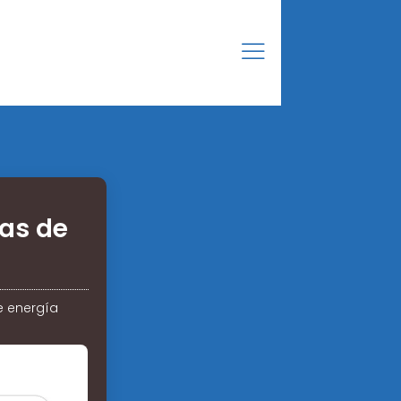
ías de
e energía