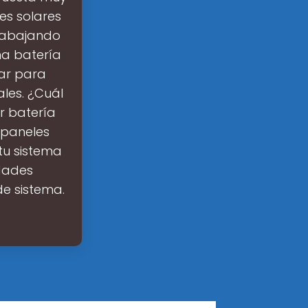
es solares
trabajando
na batería
sar para
les. ¿Cuál
r batería
 paneles
tu sistema
dades
de sistema.