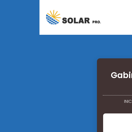
Gabi
INIC