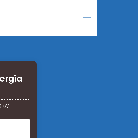
ergía
0 kW