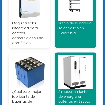
Máquina solar
Precio de la batería
integrada para
solar de litio en
centros
Bielorrusia
comerciales y uso
doméstico
¿Cuál es el mejor
Almacenamiento
fabricante de
de energía en
baterías de
baterías en Lesoto