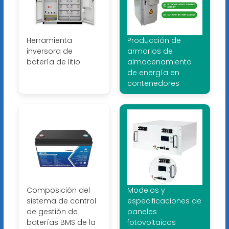
Herramienta
Producción de
inversora de
armarios de
batería de litio
almacenamiento
de energía en
contenedores
Composición del
Modelos y
sistema de control
especificaciones de
de gestión de
paneles
baterías BMS de la
fotovoltaicos