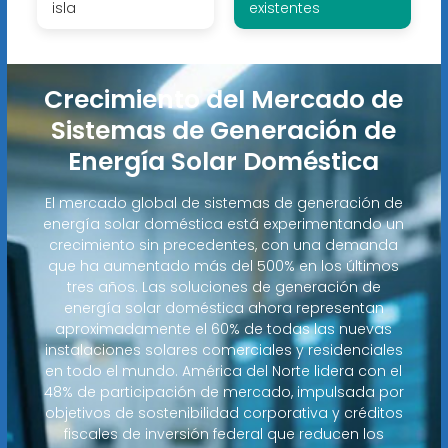
isla
existentes
Crecimiento del Mercado de
Sistemas de Generación de
Energía Solar Doméstica
El mercado global de sistemas de generación de
energía solar doméstica está experimentando un
crecimiento sin precedentes, con una demanda
que ha aumentado más del 500% en los últimos
tres años. Las soluciones de generación de
energía solar doméstica ahora representan
aproximadamente el 60% de todas las nuevas
instalaciones solares comerciales y residenciales
en todo el mundo. América del Norte lidera con el
48% de participación de mercado, impulsada por
objetivos de sostenibilidad corporativa y créditos
fiscales de inversión federal que reducen los