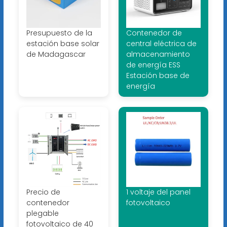
Presupuesto de la
Contenedor de
estación base solar
central eléctrica de
de Madagascar
almacenamiento
de energía ESS
Estación base de
energía
Precio de
1 voltaje del panel
contenedor
fotovoltaico
plegable
fotovoltaico de 40