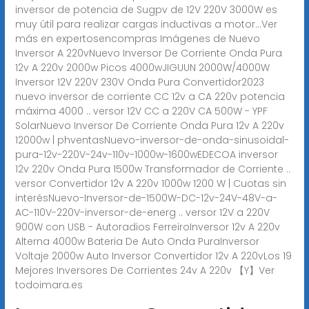
inversor de potencia de Sugpv de 12V 220V 3000W es
muy útil para realizar cargas inductivas a motor...Ver
más en expertosencompras
Imágenes de Nuevo
Inversor A 220vNuevo Inversor De Corriente Onda Pura
12v A 220v 2000w Picos 4000wJIGUUN 2000W/4000W
Inversor 12V 220V 230V Onda Pura Convertidor2023
nuevo inversor de corriente CC 12v a CA 220v potencia
máxima 4000 .. versor 12V CC a 220V CA 500W - YPF
SolarNuevo Inversor De Corriente Onda Pura 12v A 220v
12000w | phventasNuevo-inversor-de-onda-sinusoidal-
pura-12v-220V-24v-110v-1000w-1600wEDECOA inversor
12v 220v Onda Pura 1500w Transformador de Corriente ..
versor Convertidor 12v A 220v 1000w 1200 W | Cuotas sin
interésNuevo-Inversor-de-1500W-DC-12v-24V-48V-a-
AC-110V-220V-inversor-de-energ .. versor 12V a 220V
900W con USB - Autoradios FerreiroInversor 12v A 220v
Alterna 4000w Bateria De Auto Onda PuraInversor
Voltaje 2000w Auto Inversor Convertidor 12v A 220vLos 19
Mejores Inversores De Corrientes 24v A 220v 【Y】Ver
todoimara.es