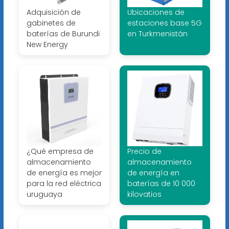
Adquisición de
Ubicaciones de
gabinetes de
estaciones base 5G
baterías de Burundi
en Turkmenistán
New Energy
¿Qué empresa de
Precio de
almacenamiento
almacenamiento
de energía es mejor
de energía en
para la red eléctrica
baterías de 10 000
uruguaya
kilovatios