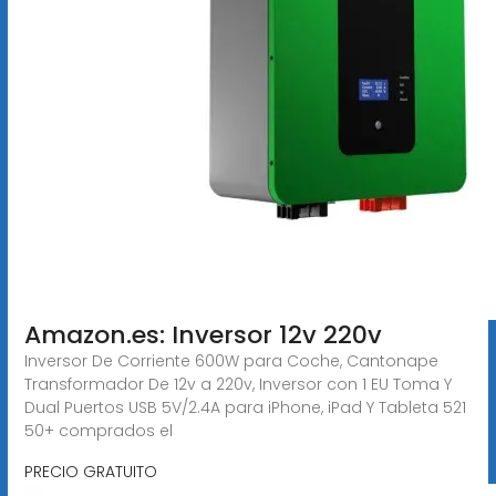
Amazon.es: Inversor 12v 220v
Inversor De Corriente 600W para Coche, Cantonape
Transformador De 12v a 220v, Inversor con 1 EU Toma Y
Dual Puertos USB 5V/2.4A para iPhone, iPad Y Tableta 521
50+ comprados el
PRECIO GRATUITO