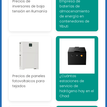
Precios de
Empresa de
inversores de baja
baterías de
tensión en Rumanía
almacenamiento
de energía en
contenedores de
Yibuti
Precios de paneles
¿Cuántas
fotovoltaicos para
estaciones de
tejados
servicio de
hidrógeno hay en el
Chad