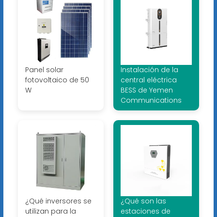
Panel solar
Instalación de la
fotovoltaico de 50
central eléctrica
W
BESS de Yemen
Communications
¿Qué inversores se
¿Qué son las
utilizan para la
estaciones de