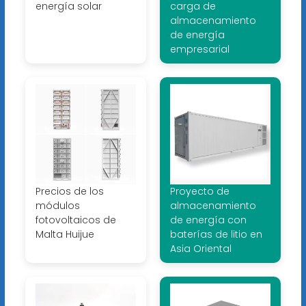
energía solar
carga de
almacenamiento
de energía
empresarial
Precios de los
Proyecto de
módulos
almacenamiento
fotovoltaicos de
de energía con
Malta Huijue
baterías de litio en
Asia Oriental