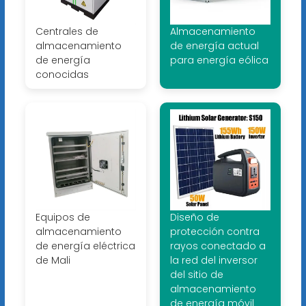
Centrales de
Almacenamiento
almacenamiento
de energía actual
de energía
para energía eólica
conocidas
Equipos de
Diseño de
almacenamiento
protección contra
de energía eléctrica
rayos conectado a
de Mali
la red del inversor
del sitio de
almacenamiento
de energía móvil