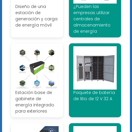
Diseño de una
¿Pueden las
estación de
empresas utilizar
generación y carga
centrales de
de energía móvil
almacenamiento
de energía
Estación base de
Paquete de batería
gabinete de
de litio de 12 V 32 A
energía integrado
para exteriores