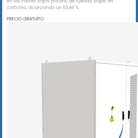
en los Países Bajos provino de fuentes bajas en
carbono, alcanzando un 53,46 %
PRECIO GRATUITO