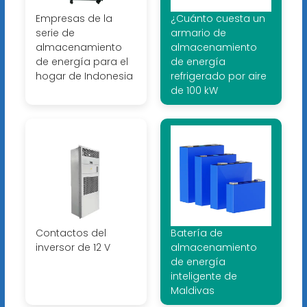
Empresas de la
¿Cuánto cuesta un
serie de
armario de
almacenamiento
almacenamiento
de energía para el
de energía
hogar de Indonesia
refrigerado por aire
de 100 kW
Contactos del
Batería de
inversor de 12 V
almacenamiento
de energía
inteligente de
Maldivas