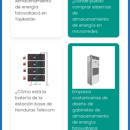
Almacenamiento
¿Dónde puedo
de energía
comprar sistemas
fotovoltaica en
de
Tayikistán
almacenamiento
de energía en
microrredes
¿Cómo está la
Empresa
batería de la
costarricense de
estación base de
diseño de
Honduras Telecom
gabinetes de
almacenamiento
de energía
fotovoltaica