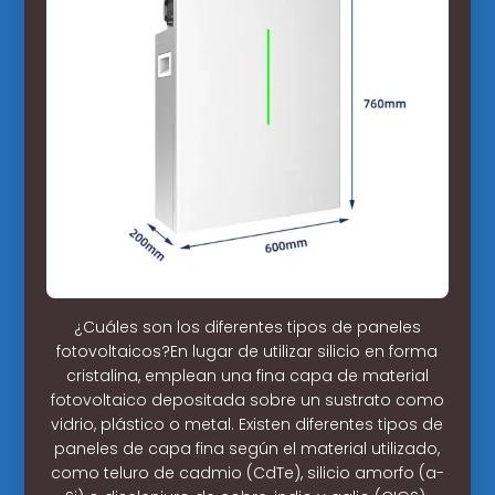
¿Cuáles son los diferentes tipos de paneles
fotovoltaicos?En lugar de utilizar silicio en forma
cristalina, emplean una fina capa de material
fotovoltaico depositada sobre un sustrato como
vidrio, plástico o metal. Existen diferentes tipos de
paneles de capa fina según el material utilizado,
como teluro de cadmio (CdTe), silicio amorfo (a-