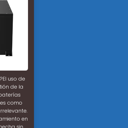
?El uso de
ión de la
baterías
ales como
rrelevante.
namiento en
hecha sin