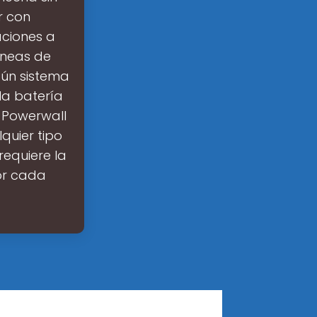
r con
aciones a
íneas de
gún sistema
la batería
 Powerwall
uier tipo
requiere la
or cada