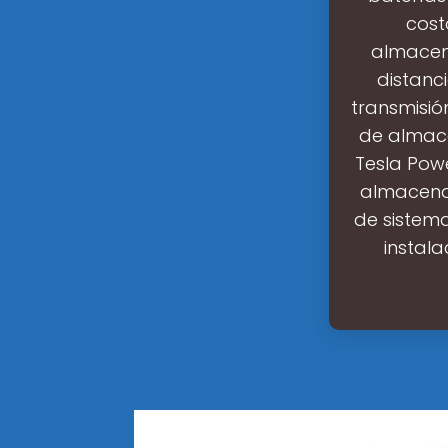
cost
almacena
distanc
transmisió
de almace
Tesla Pow
almacena
de sistema
instal