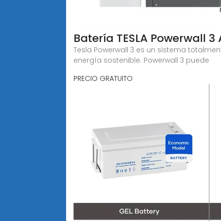
Batería TESLA Powerwall 3 
Tesla Powerwall 3 es un sistema totalmen
energía sostenible. Powerwall 3 puede
PRECIO GRATUITO