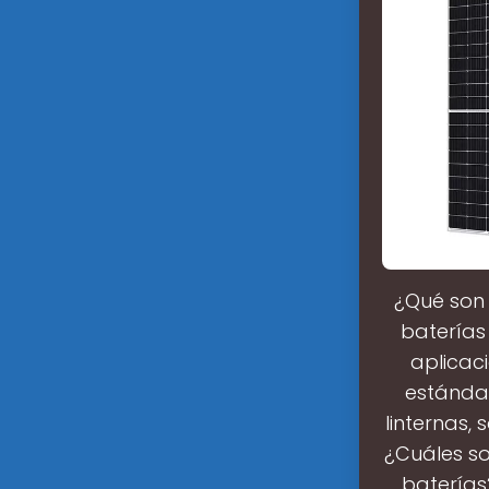
¿Qué son 
baterías
aplicac
estándar
linternas,
¿Cuáles so
baterías