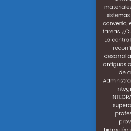
materiale
sistemas
convenio, 
tareas. ¿C
La centra
reconf
desarrolla
antiguas o
de a
Administra
integ
INTEGRA
supera
profes
prov
hidroeléc