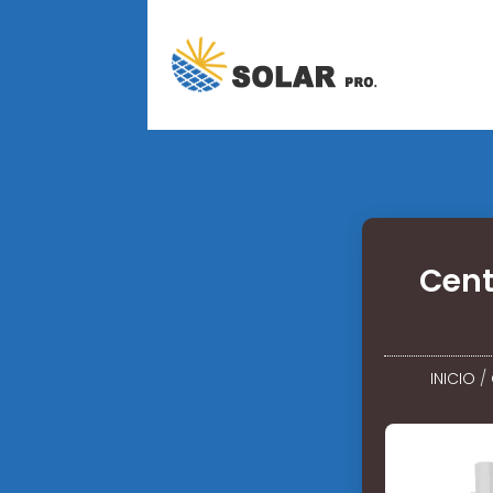
Cent
INICIO
/