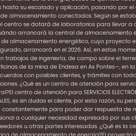
s hasta su escalado y aplicación, pasando por el
 de almacenamiento conectados. Según se establ
el centro se dotará de laboratorios para llevar a
uándo arrancará la central de almacenamiento 
l de almacenamiento energético, cuyo proyecto e
igurado, arrancará en el 2026. Así, en estos mome
n trabajos de ingeniería, de campo sobre el terr
ficinas de la mina de Endesa en As Pontes—, en 
cuerdos con posibles clientes, y trámites con toda
ciones. ¿Qué es un centro de atención para servici
ral?El centro de atención para SERVICIOS ELECTR
LES, es sin dudas el cliente, por esta razón, su per
 constantemente para poder dar respuesta de
ional a cualquier necesidad expresada por sus cl
eedores u otras partes interesadas. ¿Qué es la ce
trica de almacenamiento de energía?El proyecto c