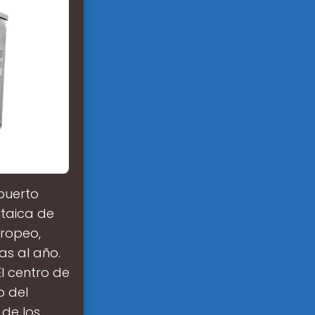
puerto
ltaica de
uropeo,
as al año.
l centro de
o del
 de los