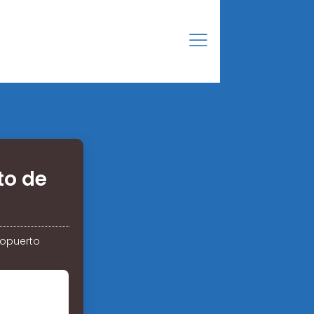
to de
ropuerto