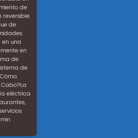
amiento de
reversible
que de
midades.
a en una
amente en
tema de
sistema de
 ¿Cómo
el Cabo?La
a eléctrica
aurantes,
ervicios
rmin