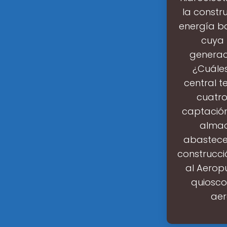
la constr
energía b
cuya 
generac
¿Cuáles
central 
cuatro
captación
almac
abastecer
construcci
al Aerop
quiosco
aer