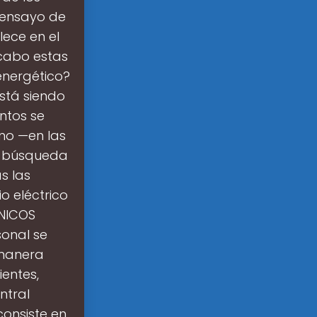
 ensayo de
ece en el
 cabo estas
energético?
stá siendo
ntos se
eno —en las
la búsqueda
s las
o eléctrico
ÓNICOS
sonal se
 manera
ientes,
ntral
onsiste en