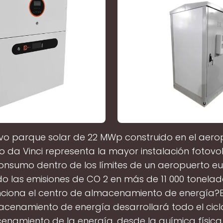
evo parque solar de 22 MWp construido en el aero
 da Vinci representa la mayor instalación fotovo
nsumo dentro de los límites de un aeropuerto e
o las emisiones de CO 2 en más de 11 000 tonelad
iona el centro de almacenamiento de energía?E
cenamiento de energía desarrollará todo el cicl
namiento de la energía, desde la química física