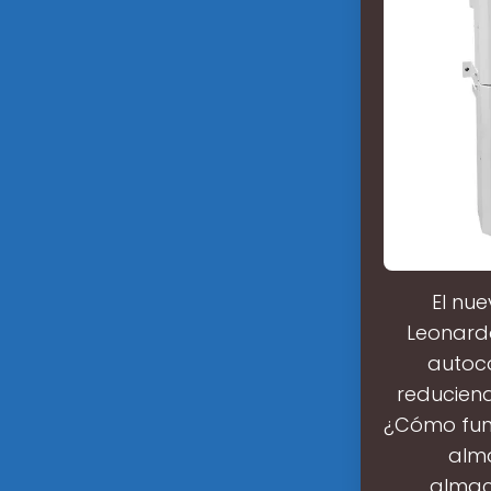
El nu
Leonardo
autoco
reduciend
¿Cómo func
alma
almace